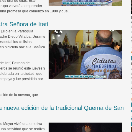
 es una de ellas. Este
grupo volverá a emprender
var una promesa que comenzó en 1990 y que...
ra Señora de Itatí
 julio en la Parroquia
adre Diego Villalba. Durante
special los ciclistas
n bicicleta hacia la Basílica
e Itatí, Patrona de
eros se reunió este jueves 9
celebrada en la ciudad, que
ompeya y fue presidida por
ación de la novena, que...
na nueva edición de la tradicional Quema de San
to Meyer vivió una emotiva
una actividad que se realiza