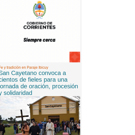
8 -
06/08/2026 20:06:00
Internaron a la mamá de un participante de
Gran Hermano: "Pico de estrés y preinfarto"
9 -
06/08/2026 20:00:00
San Cayetano convoca a cientos de fieles para
una jornada de oración, procesión y solidaridad
Fe y tradición en Paraje Ibicuy
San Cayetano convoca a
cientos de fieles para una
jornada de oración, procesión
y solidaridad