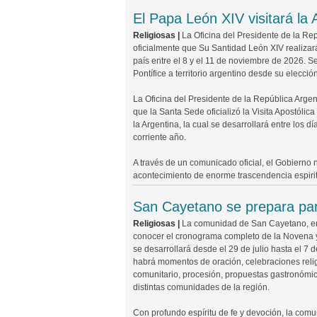
El Papa León XIV visitará la 
Religiosas |
La Oficina del Presidente de la Re
oficialmente que Su Santidad León XIV realizará
país entre el 8 y el 11 de noviembre de 2026. Ser
Pontífice a territorio argentino desde su elección
La Oficina del Presidente de la República Argen
que la Santa Sede oficializó la Visita Apostólic
la Argentina, la cual se desarrollará entre los d
corriente año.
A través de un comunicado oficial, el Gobierno 
acontecimiento de enorme trascendencia espiritua
San Cayetano se prepara par
Religiosas |
La comunidad de San Cayetano, en 
conocer el cronograma completo de la Novena y
se desarrollará desde el 29 de julio hasta el 7 
habrá momentos de oración, celebraciones reli
comunitario, procesión, propuestas gastronómica
distintas comunidades de la región.
Con profundo espíritu de fe y devoción, la co