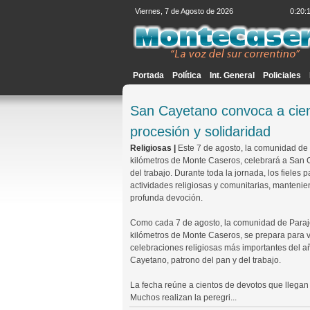
Viernes, 7 de Agosto de 2026
0:20:
Portada
Política
Int. General
Policiales
San Cayetano convoca a cient
procesión y solidaridad
Religiosas |
Este 7 de agosto, la comunidad de 
kilómetros de Monte Caseros, celebrará a San 
del trabajo. Durante toda la jornada, los fieles p
actividades religiosas y comunitarias, mantenie
profunda devoción.
Como cada 7 de agosto, la comunidad de Paraje
kilómetros de Monte Caseros, se prepara para vi
celebraciones religiosas más importantes del 
Cayetano, patrono del pan y del trabajo.
La fecha reúne a cientos de devotos que llegan p
Muchos realizan la peregri...