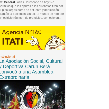
Int. General |
Aries Horóscopo de hoy: No
permitas que los apuros o los arrebatos tiren por
el piso largas horas de esfuerzo y dedicación.
Mantén la paciencia. Salud: El mundo se rige por
un estricto régimen de prejuicios, con esto en...
Institucional
La Asociación Social, Cultural
y Deportiva Carun Berá
convocó a una Asamblea
Extraordinaria