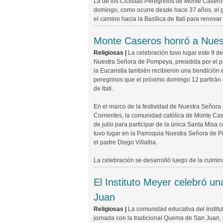
La de los Ciclistas Peregrinos de Monte Caseros
domingo, como ocurre desde hace 37 años, el 
el camino hacia la Basílica de Itatí para reno
Monte Caseros honró a Nuest
Religiosas |
La celebración tuvo lugar este 9 de
Nuestra Señora de Pompeya, presidida por el p
la Eucaristía también recibieron una bendición e
peregrinos que el próximo domingo 12 partirán e
de Itatí.
En el marco de la festividad de Nuestra Señora d
Corrientes, la comunidad católica de Monte Cas
de julio para participar de la única Santa Misa 
tuvo lugar en la Parroquia Nuestra Señora de P
el padre Diego Villalba.
La celebración se desarrolló luego de la culmin
El Instituto Meyer celebró u
Juan
Religiosas |
La comunidad educativa del Institu
jornada con la tradicional Quema de San Juan, 