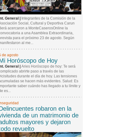
Int. General |
Integrantes de la Comisión de la
Asociación Social, Cultural y Deportiva Carun
Berá acercaron a MonteCaserosOnline la
convocatoria a una Asamblea Extraordinaria,
prevista para el próximo 23 de agosto. Según
manifestaron al me...
5 de agosto
Mi Horóscopo de Hoy
Int. General |
Aries Horóscopo de hoy: Te será
complicado abrirte paso a través de las
vicisitudes durante el día de hoy. Las tensiones
acumuladas se hacen más evidentes. Salud: Es
importante saber cuándo has llegado a tu límite y
de es...
Inseguridad
Delincuentes robaron en la
vivienda de un matrimonio de
adultos mayores y dejaron
todo revuelto