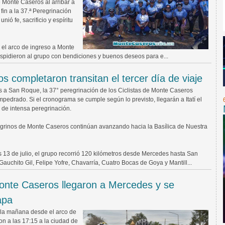
e Monte Caseros al arribar a
fin a la 37.ª Peregrinación
nió fe, sacrificio y espíritu
 el arco de ingreso a Monte
spidieron al grupo con bendiciones y buenos deseos para e...
s completaron transitan el tercer día de viaje
s a San Roque, la 37° peregrinación de los Ciclistas de Monte Caseros
pedrado. Si el cronograma se cumple según lo previsto, llegarán a Itatí el
s de intensa peregrinación.
eregrinos de Monte Caseros continúan avanzando hacia la Basílica de Nuestra
 13 de julio, el grupo recorrió 120 kilómetros desde Mercedes hasta San
auchito Gil, Felipe Yofre, Chavarría, Cuatro Bocas de Goya y Mantill...
Monte Caseros llegaron a Mercedes y se
apa
e la mañana desde el arco de
n a las 17:15 a la ciudad de