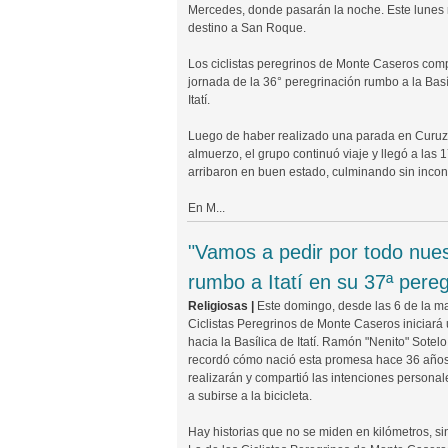
Mercedes, donde pasarán la noche. Este lunes 
destino a San Roque.
Los ciclistas peregrinos de Monte Caseros comp
jornada de la 36° peregrinación rumbo a la Bas
Itatí.
Luego de haber realizado una parada en Curuzú
almuerzo, el grupo continuó viaje y llegó a las
arribaron en buen estado, culminando sin inconv
En M...
"Vamos a pedir por todo nuest
rumbo a Itatí en su 37ª pereg
Religiosas |
Este domingo, desde las 6 de la ma
Ciclistas Peregrinos de Monte Caseros iniciará 
hacia la Basílica de Itatí. Ramón "Nenito" Sotel
recordó cómo nació esta promesa hace 36 años,
realizarán y compartió las intenciones personal
a subirse a la bicicleta.
Hay historias que no se miden en kilómetros, sin