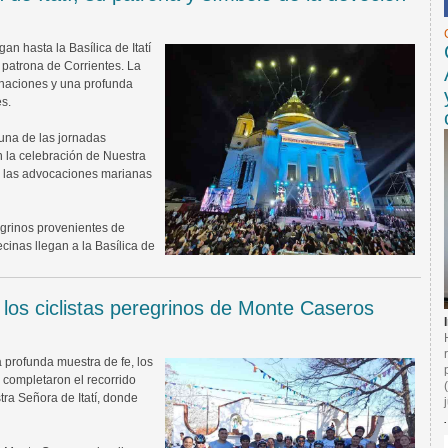
gan hasta la Basílica de Itatí
 patrona de Corrientes. La
inaciones y una profunda
s.
 una de las jornadas
n la celebración de Nuestra
de las advocaciones marianas
egrinos provenientes de
ecinas llegan a la Basílica de
 los ciclistas peregrinos de Monte Caseros
profunda muestra de fe, los
a completaron el recorrido
ra Señora de Itatí, donde