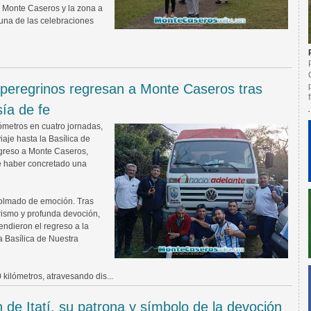
de Monte Caseros y la zona a
 una de las celebraciones
as peregrinos regresan a Monte Caseros tras
ía de fe
ómetros en cuatro jornadas,
viaje hasta la Basílica de
egreso a Monte Caseros,
de haber concretado una
 colmado de emoción. Tras
rismo y profunda devoción,
endieron el regreso a la
a Basílica de Nuestra
kilómetros, atravesando dis...
n de Itatí, su patrona y símbolo de la devoción