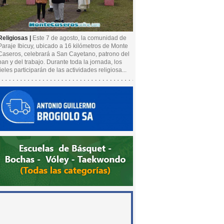
Religiosas |
Este 7 de agosto, la comunidad de
Paraje Ibicuy, ubicado a 16 kilómetros de Monte
Caseros, celebrará a San Cayetano, patrono del
pan y del trabajo. Durante toda la jornada, los
fieles participarán de las actividades religiosa...