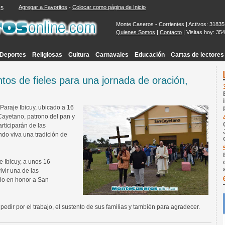
Agregar a Favoritos
-
Colocar como página de Inicio
16
Monte Caseros - Corrientes | Activos: 31835
Quienes Somos
|
Contacto
| Visitas hoy: 354
Deportes
Religiosas
Cultura
Carnavales
Educación
Cartas de lectores
os de fieles para una jornada de oración,
Paraje Ibicuy, ubicado a 16
Cayetano, patrono del pan y
articiparán de las
ndo viva una tradición de
 Ibicuy, a unos 16
vir una de las
año en honor a San
edir por el trabajo, el sustento de sus familias y también para agradecer.