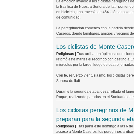
La emoción invadió a los ciclistas peregrinos d
la Basílica de Nuestra Señora de Itatí, poniendo 
en bicicleta, una travesía de 464 kilómetros que u
de comunidad.
La peregrinación comenzó con la partida desde
Caseros, donde familiares, amigos y vecinos de
Los ciclistas de Monte Casero
Religiosas |
Tras arribar en óptimas condicione
retomó este martes el recorrido con destino a Em
miércoles por la tarde, luego de cuatro jornada
Con fe, esfuerzo y entusiasmo, los ciclistas p
Señora de Itatí.
Durante la segunda etapa, desarrollada el lunes
Roque, realizando paradas en el Santuario del G
Los ciclistas peregrinos de 
preparan para la segunda et
Religiosas |
Tras partir este domingo a las 6 d
acceso a Monte Caseros, los peregrinos arribaro