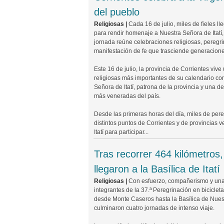
del pueblo
Religiosas |
Cada 16 de julio, miles de fieles lle
para rendir homenaje a Nuestra Señora de Itatí,
jornada reúne celebraciones religiosas, peregr
manifestación de fe que trasciende generacione
Este 16 de julio, la provincia de Corrientes vive
religiosas más importantes de su calendario co
Señora de Itatí, patrona de la provincia y una 
más veneradas del país.
Desde las primeras horas del día, miles de per
distintos puntos de Corrientes y de provincias v
Itatí para participar...
Tras recorrer 464 kilómetros,
llegaron a la Basílica de Itatí
Religiosas |
Con esfuerzo, compañerismo y una 
integrantes de la 37.ª Peregrinación en biciclet
desde Monte Caseros hasta la Basílica de Nuest
culminaron cuatro jornadas de intenso viaje.