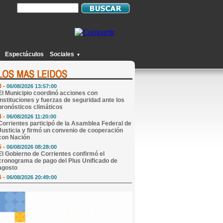
1 -
06/08/2026 08:05:00
Mi Horóscopo de Hoy
2 -
06/08/2026 08:31:00
Espectáculos
Sociales
▼
Juguetes y golosinas para regalar sonrisas: la
propuesta de Cáritas San Ramón
3 -
06/08/2026 13:57:00
El Municipio coordinó acciones con
instituciones y fuerzas de seguridad ante los
pronósticos climáticos
4 -
06/08/2026 11:20:00
Corrientes participó de la Asamblea Federal de
Justicia y firmó un convenio de cooperación
con Nación
5 -
06/08/2026 08:28:00
El Gobierno de Corrientes confirmó el
cronograma de pago del Plus Unificado de
agosto
6 -
06/08/2026 20:49:00
Joven de Monte Caseros fingió estar
secuestrado en Concordia, le pidió $25.000 de
rescate a su madre y terminó detenido
7 -
06/08/2026 20:10:00
Bomba en Gran Hermano: Laura Ubfal apuntó
contra el reality y sorprendió con una fuerte
revelación