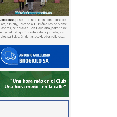
Religiosas |
Este 7 de agosto, la comunidad de
Paraje Ibicuy, ubicado a 16 kilómetros de Monte
Caseros, celebrará a San Cayetano, patrono del
pan y del trabajo. Durante toda la jornada, los
fieles participarán de las actividades religiosa...