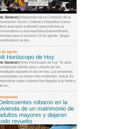
Int. General |
Integrantes de la Comisión de la
Asociación Social, Cultural y Deportiva Carun
Berá acercaron a MonteCaserosOnline la
convocatoria a una Asamblea Extraordinaria,
prevista para el próximo 23 de agosto. Según
manifestaron al me...
5 de agosto
Mi Horóscopo de Hoy
Int. General |
Aries Horóscopo de hoy: Te será
complicado abrirte paso a través de las
vicisitudes durante el día de hoy. Las tensiones
acumuladas se hacen más evidentes. Salud: Es
importante saber cuándo has llegado a tu límite y
de es...
Inseguridad
Delincuentes robaron en la
vivienda de un matrimonio de
adultos mayores y dejaron
todo revuelto