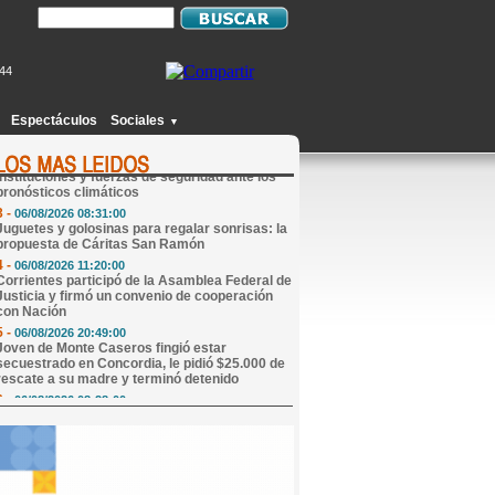
744
1 -
06/08/2026 08:05:00
Mi Horóscopo de Hoy
Espectáculos
Sociales
▼
2 -
06/08/2026 13:57:00
El Municipio coordinó acciones con
instituciones y fuerzas de seguridad ante los
pronósticos climáticos
3 -
06/08/2026 08:31:00
Juguetes y golosinas para regalar sonrisas: la
propuesta de Cáritas San Ramón
4 -
06/08/2026 11:20:00
Corrientes participó de la Asamblea Federal de
Justicia y firmó un convenio de cooperación
con Nación
5 -
06/08/2026 20:49:00
Joven de Monte Caseros fingió estar
secuestrado en Concordia, le pidió $25.000 de
rescate a su madre y terminó detenido
6 -
06/08/2026 08:28:00
El Gobierno de Corrientes confirmó el
cronograma de pago del Plus Unificado de
agosto
7 -
06/08/2026 20:06:00
Internaron a la mamá de un participante de
Gran Hermano: "Pico de estrés y preinfarto"