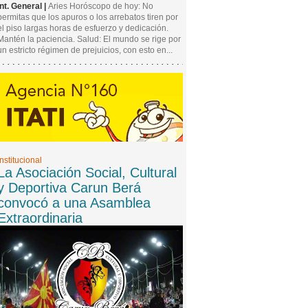
Int. General |
Aries Horóscopo de hoy: No
permitas que los apuros o los arrebatos tiren por
el piso largas horas de esfuerzo y dedicación.
Mantén la paciencia. Salud: El mundo se rige por
un estricto régimen de prejuicios, con esto en...
Institucional
La Asociación Social, Cultural
y Deportiva Carun Berá
convocó a una Asamblea
Extraordinaria