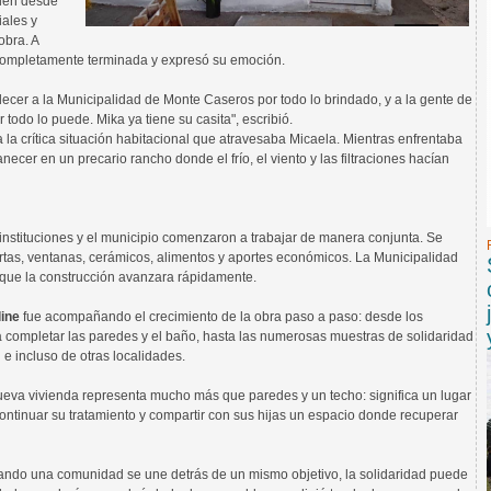
uien desde
iales y
obra. A
 completamente terminada y expresó su emoción.
decer a la Municipalidad de Monte Caseros por todo lo brindado, y a la gente de
r todo lo puede. Mika ya tiene su casita", escribió.
 crítica situación habitacional que atravesaba Micaela. Mientras enfrentaba
cer en un precario rancho donde el frío, el viento y las filtraciones hacían
instituciones y el municipio comenzaron a trabajar de manera conjunta. Se
ertas, ventanas, cerámicos, alimentos y aportes económicos. La Municipalidad
a que la construcción avanzara rápidamente.
ine
fue acompañando el crecimiento de la obra paso a paso: desde los
a completar las paredes y el baño, hasta las numerosas muestras de solidaridad
 e incluso de otras localidades.
nueva vivienda representa mucho más que paredes y un techo: significa un lugar
ontinuar su tratamiento y compartir con sus hijas un espacio donde recuperar
uando una comunidad se une detrás de un mismo objetivo, la solidaridad puede