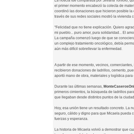
La noticia fue compartida por Silvana Toniolo, q
el primer momento encabezó la colecta de mater
coordinó las donaciones que hicieron posible la 
través de sus redes sociales mostró la vivienda
"Felicidad que no tiene explicación. Quiero agra
mi pueblo... puro amor, pura solidaridad... El amo
La campaña comenzó luego de que se conociera la
un complejo tratamiento oncológico, debía permane
aún más difícil sobrellevar la enfermedad.
A partir de ese momento, vecinos, comerciantes, 
recibieron donaciones de ladrillos, cemento, pu
aportó mano de obra, materiales y logística par
Durante las últimas semanas,
MonteCaserosOnl
primeros cimientos, la búsqueda de ladrillos par
que llegaban desde distintos puntos de la ciudad
Hoy, esa unión tiene un resultado concreto. La 
seguro, cálido y digno para que Micaela pueda c
fuerzas y esperanza.
La historia de Micaela volvió a demostrar que c