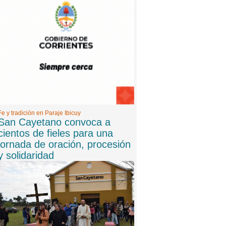
8 -
06/08/2026 20:10:00
Bomba en Gran Hermano: Laura Ubfal apuntó
contra el reality y sorprendió con una fuerte
revelación
9 -
06/08/2026 20:00:00
San Cayetano convoca a cientos de fieles para
una jornada de oración, procesión y solidaridad
Fe y tradición en Paraje Ibicuy
San Cayetano convoca a
cientos de fieles para una
jornada de oración, procesión
y solidaridad