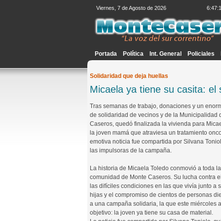
Viernes, 7 de Agosto de 2026
6:47:
Portada
Política
Int. General
Policiales
Solidaridad que deja huellas
Micaela ya tiene su casita: el
Tras semanas de trabajo, donaciones y un enor
de solidaridad de vecinos y de la Municipalidad
Caseros, quedó finalizada la vivienda para Mica
la joven mamá que atraviesa un tratamiento onco
emotiva noticia fue compartida por Silvana Tonio
las impulsoras de la campaña.
La historia de Micaela Toledo conmovió a toda la
comunidad de Monte Caseros. Su lucha contra el
las difíciles condiciones en las que vivía junto a 
hijas y el compromiso de cientos de personas di
a una campaña solidaria, la que este miércoles 
objetivo: la joven ya tiene su casa de material.