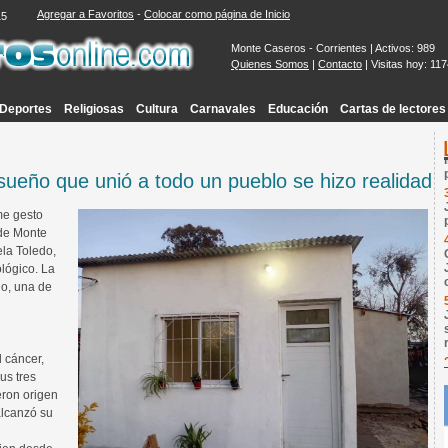
Agregar a Favoritos
-
Colocar como página de Inicio
16
Monte Caseros - Corrientes | Activos: 989
Quienes Somos
|
Contacto
| Visitas hoy: 11
Deportes
Religiosas
Cultura
Carnavales
Educación
Cartas de lectores
 sueño que unió a todo un pueblo se hizo realidad
me gesto
 de Monte
ela Toledo,
lógico. La
lo, una de
 cáncer,
sus tres
eron origen
alcanzó su