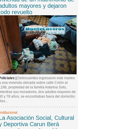
adultos mayores y dejaron
todo revuelto
Policiales |
Delincuentes ingresaron este martes
a una vivienda ubicada sobre calle Colón al
1186, propiedad de la familia Astarloa Soto,
mientras sus moradores, dos adultos mayores de
80 y 78 años, se encontraban fuera del domicilio.
Rev...
Institucional
La Asociación Social, Cultural
y Deportiva Carun Berá