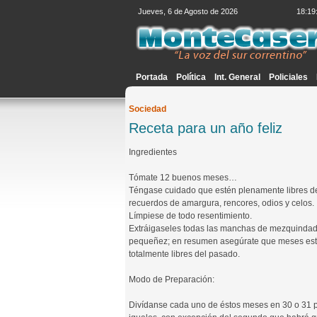
Jueves, 6 de Agosto de 2026
18:19
Portada
Política
Int. General
Policiales
Sociedad
Receta para un año feliz
Ingredientes
Tómate 12 buenos meses…
Téngase cuidado que estén plenamente libres d
recuerdos de amargura, rencores, odios y celos.
Límpiese de todo resentimiento.
Extráigaseles todas las manchas de mezquindad
pequeñez; en resumen asegúrate que meses es
totalmente libres del pasado.
Modo de Preparación:
Divídanse cada uno de éstos meses en 30 o 31 