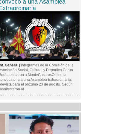
convocó a una Asamblea
Extraordinaria
Int. General |
Integrantes de la Comisión de la
Asociación Social, Cultural y Deportiva Carun
Berá acercaron a MonteCaserosOnline la
convocatoria a una Asamblea Extraordinaria,
prevista para el próximo 23 de agosto. Según
manifestaron al ...