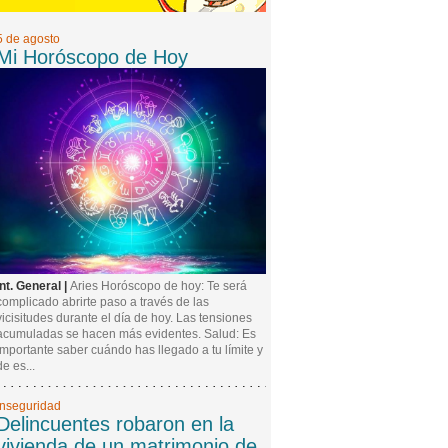
5 de agosto
Mi Horóscopo de Hoy
Int. General |
Aries Horóscopo de hoy: Te será
complicado abrirte paso a través de las
vicisitudes durante el día de hoy. Las tensiones
acumuladas se hacen más evidentes. Salud: Es
importante saber cuándo has llegado a tu límite y
de es...
Inseguridad
Delincuentes robaron en la
vivienda de un matrimonio de