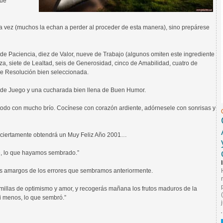
que
la vez (muchos la echan a perder al proceder de esta manera), sino prepárese
de Paciencia, diez de Valor, nueve de Trabajo (algunos omiten este ingrediente
za, siete de Lealtad, seis de Generosidad, cinco de Amabilidad, cuatro de
de Resolución bien seleccionada.
a de Juego y una cucharada bien llena de Buen Humor.
odo con mucho brío. Cocínese con corazón ardiente, adórnesele con sonrisas y
 y ciertamente obtendrá un Muy Feliz Año 2001…
e, lo que hayamos sembrado.”
os amargos de los errores que sembramos anteriormente.
emillas de optimismo y amor, y recogerás mañana los frutos maduros de la
ni menos, lo que sembró.”