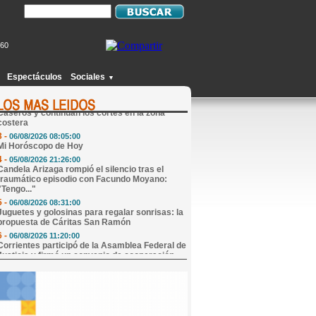
260
1 -
05/08/2026 21:18:00
La sincera confesión de Sol en Gran Hermano
que sorprendió: "Me pareció...."
Espectáculos
Sociales
▼
2 -
05/08/2026 19:14:00
El río Uruguay sigue creciendo en Monte
Caseros y continúan los cortes en la zona
costera
3 -
06/08/2026 08:05:00
Mi Horóscopo de Hoy
4 -
05/08/2026 21:26:00
Candela Arizaga rompió el silencio tras el
traumático episodio con Facundo Moyano:
"Tengo..."
5 -
06/08/2026 08:31:00
Juguetes y golosinas para regalar sonrisas: la
propuesta de Cáritas San Ramón
6 -
06/08/2026 11:20:00
Corrientes participó de la Asamblea Federal de
Justicia y firmó un convenio de cooperación
con Nación
7 -
06/08/2026 08:28:00
El Gobierno de Corrientes confirmó el
cronograma de pago del Plus Unificado de
agosto
8 -
06/08/2026 13:57:00