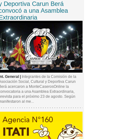
y Deportiva Carun Berá
convocó a una Asamblea
Extraordinaria
Int. General |
Integrantes de la Comisión de la
Asociación Social, Cultural y Deportiva Carun
Berá acercaron a MonteCaserosOnline la
convocatoria a una Asamblea Extraordinaria,
prevista para el próximo 23 de agosto. Según
manifestaron al me...