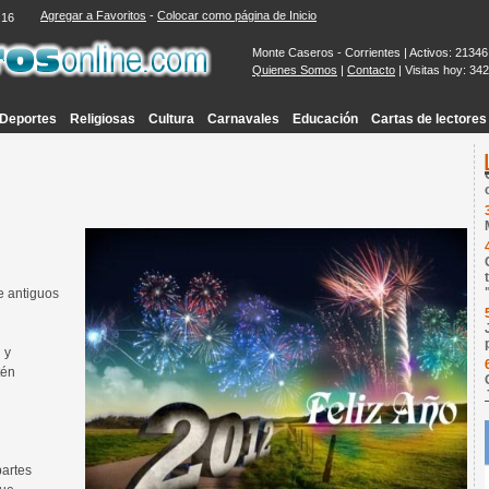
Agregar a Favoritos
-
Colocar como página de Inicio
:17
Monte Caseros - Corrientes | Activos: 21346
Quienes Somos
|
Contacto
| Visitas hoy: 34
Deportes
Religiosas
Cultura
Carnavales
Educación
Cartas de lectores
e antiguos
 y
tén
partes