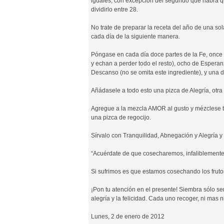
iguales, con excepción del segundo que habrá 
dividirlo entre 28.
No trate de preparar la receta del año de una so
cada día de la siguiente manera.
Póngase en cada día doce partes de la Fe, once 
y echan a perder todo el resto), ocho de Esperan
Descanso (no se omita este ingrediente), y una 
Añádasele a todo esto una pizca de Alegría, otr
Agregue a la mezcla AMOR al gusto y mézclese t
una pizca de regocijo.
Sírvalo con Tranquilidad, Abnegación y Alegría
“Acuérdate de que cosecharemos, infaliblement
Si sufrimos es que estamos cosechando los frut
¡Pon tu atención en el presente! Siembra sólo s
alegría y la felicidad. Cada uno recoger, ni mas 
Lunes, 2 de enero de 2012