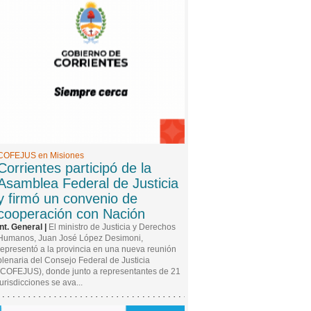
El Municipio coordinó acciones con
instituciones y fuerzas de seguridad ante los
pronósticos climáticos
COFEJUS en Misiones
Corrientes participó de la
Asamblea Federal de Justicia
y firmó un convenio de
cooperación con Nación
Int. General |
El ministro de Justicia y Derechos
Humanos, Juan José López Desimoni,
representó a la provincia en una nueva reunión
plenaria del Consejo Federal de Justicia
(COFEJUS), donde junto a representantes de 21
jurisdicciones se ava...