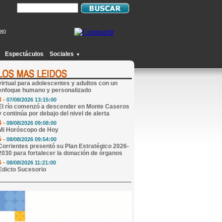
380
1 -
07/08/2026 16:38:00
San Cayetano reunió a fieles en una emotiva
jornada de fe en Paraje Ibicuy
Espectáculos
Sociales
▼
2 -
07/08/2026 13:21:00
María Soledad Serradori: atención psicológica
virtual para adolescentes y adultos con un
enfoque humano y personalizado
3 -
07/08/2026 13:15:00
El río comenzó a descender en Monte Caseros
y continúa por debajo del nivel de alerta
4 -
08/08/2026 09:08:00
Mi Horóscopo de Hoy
5 -
08/08/2026 09:54:00
Corrientes presentó su Plan Estratégico 2026-
2030 para fortalecer la donación de órganos
6 -
08/08/2026 11:21:00
Edicto Sucesorio