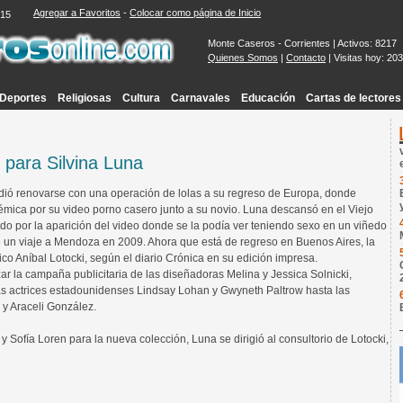
Agregar a Favoritos
-
Colocar como página de Inicio
:16
Monte Caseros - Corrientes | Activos: 8217
Quienes Somos
|
Contacto
| Visitas hoy: 20
Deportes
Religiosas
Cultura
Carnavales
Educación
Cartas de lectores
s para Silvina Luna
dió renovarse con una operación de lolas a su regreso de Europa, donde
émica por su video porno casero junto a su novio. Luna descansó en el Viejo
do por la aparición del video donde se la podía ver teniendo sexo en un viñedo
nte un viaje a Mendoza en 2009. Ahora que está de regreso en Buenos Aires, la
stico Aníbal Lotocki, según el diario Crónica en su edición impresa.
zar la campaña publicitaria de las diseñadoras Melina y Jessica Solnicki,
as actrices estadounidenses Lindsay Lohan y Gwyneth Paltrow hasta las
y Araceli González.
 Sofía Loren para la nueva colección, Luna se dirigió al consultorio de Lotocki,