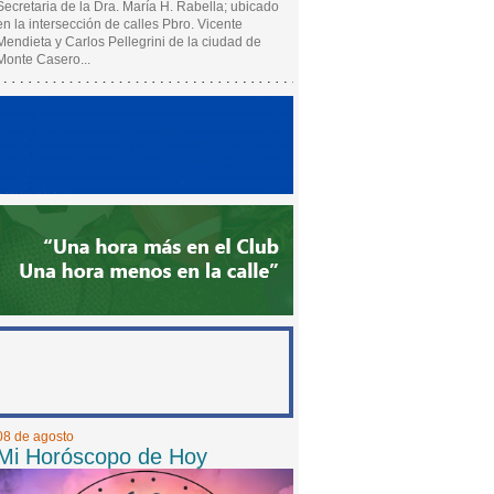
Secretaria de la Dra. María H. Rabella; ubicado
en la intersección de calles Pbro. Vicente
Mendieta y Carlos Pellegrini de la ciudad de
Monte Casero...
08 de agosto
Mi Horóscopo de Hoy