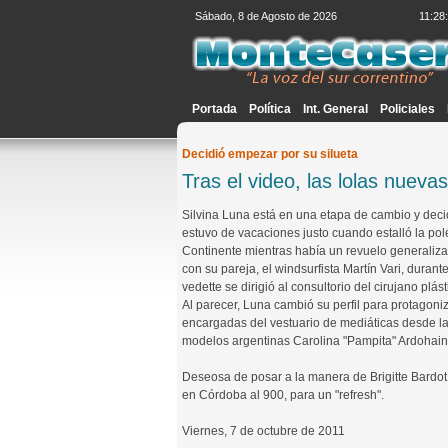
Sábado, 8 de Agosto de 2026
11:28
Portada
Política
Int. General
Policiales
Decidió empezar por su silueta
Tras el video, las lolas nueva
Silvina Luna está en una etapa de cambio y deci
estuvo de vacaciones justo cuando estalló la pol
Continente mientras había un revuelo generaliza
con su pareja, el windsurfista Martín Vari, dura
vedette se dirigió al consultorio del cirujano plá
Al parecer, Luna cambió su perfil para protagoni
encargadas del vestuario de mediáticas desde l
modelos argentinas Carolina "Pampita" Ardohain 
Deseosa de posar a la manera de Brigitte Bardot y
en Córdoba al 900, para un "refresh".
Viernes, 7 de octubre de 2011