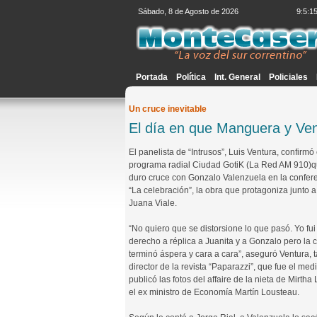
Sábado, 8 de Agosto de 2026
9:5:1
Portada
Política
Int. General
Policiales
Un cruce inevitable
El día en que Manguera y Ven
El panelista de “Intrusos”, Luis Ventura, confirmó 
programa radial Ciudad GotiK (La Red AM 910)q
duro cruce con Gonzalo Valenzuela en la confer
“La celebración”, la obra que protagoniza junto a
Juana Viale.
“No quiero que se distorsione lo que pasó. Yo fui 
derecho a réplica a Juanita y a Gonzalo pero la 
terminó áspera y cara a cara”, aseguró Ventura,
director de la revista “Paparazzi”, que fue el med
publicó las fotos del affaire de la nieta de Mirtha
el ex ministro de Economía Martín Lousteau.