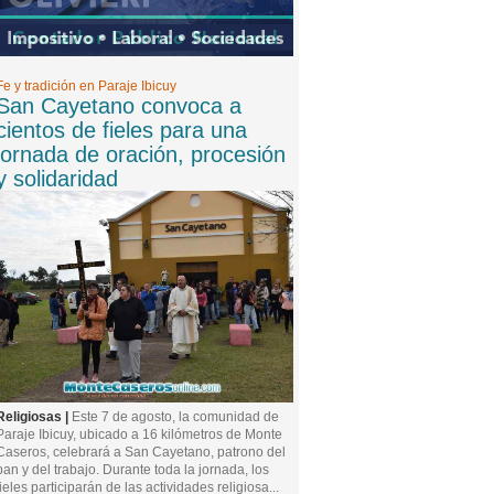
Fe y tradición en Paraje Ibicuy
San Cayetano convoca a
cientos de fieles para una
jornada de oración, procesión
y solidaridad
Religiosas |
Este 7 de agosto, la comunidad de
Paraje Ibicuy, ubicado a 16 kilómetros de Monte
Caseros, celebrará a San Cayetano, patrono del
pan y del trabajo. Durante toda la jornada, los
fieles participarán de las actividades religiosa...