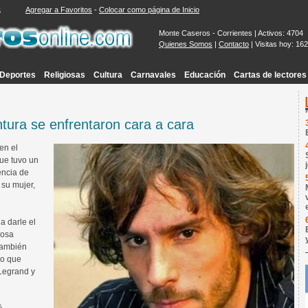
Agregar a Favoritos
-
Colocar como página de Inicio
6
Monte Caseros - Corrientes | Activos: 4704
Quienes Somos
|
Contacto
| Visitas hoy: 16
Deportes
Religiosas
Cultura
Carnavales
Educación
Cartas de lectores
tura se enfrentaron cara a cara
en el
ue tuvo un
encia de
 su mujer,
a darle el
cosa
 también
io que
 Legrand y