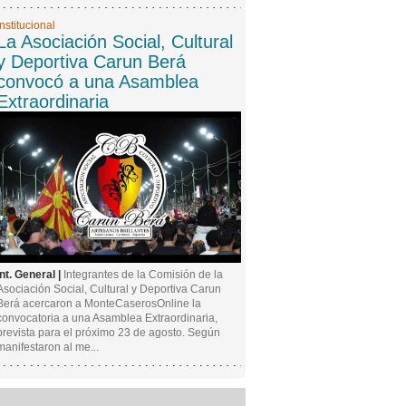
Institucional
La Asociación Social, Cultural
y Deportiva Carun Berá
convocó a una Asamblea
Extraordinaria
Int. General |
Integrantes de la Comisión de la
Asociación Social, Cultural y Deportiva Carun
Berá acercaron a MonteCaserosOnline la
convocatoria a una Asamblea Extraordinaria,
prevista para el próximo 23 de agosto. Según
manifestaron al me...