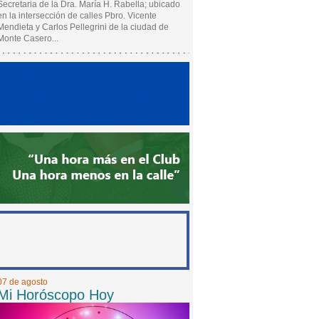
Secretaria de la Dra. María H. Rabella; ubicado
en la intersección de calles Pbro. Vicente
Mendieta y Carlos Pellegrini de la ciudad de
Monte Casero...
07 de agosto
Mi Horóscopo Hoy