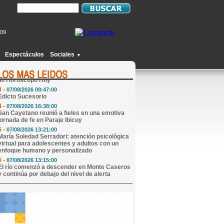
209
1 -
07/08/2026 09:17:00
Abren convocatoria nacional para que una niña
de 9 años pueda crecer en familia
Espectáculos
Sociales
▼
2 -
07/08/2026 09:07:00
Mi Horóscopo Hoy
3 -
07/08/2026 09:47:00
Edicto Sucesorio
4 -
07/08/2026 16:38:00
San Cayetano reunió a fieles en una emotiva
jornada de fe en Paraje Ibicuy
5 -
07/08/2026 13:21:00
María Soledad Serradori: atención psicológica
virtual para adolescentes y adultos con un
enfoque humano y personalizado
6 -
07/08/2026 13:15:00
El río comenzó a descender en Monte Caseros
y continúa por debajo del nivel de alerta