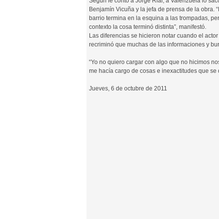
Según le contó a Jorge Rial, a Valenzuela lo sac
Benjamín Vicuña y la jefa de prensa de la obra. “
barrio termina en la esquina a las trompadas, pe
contexto la cosa terminó distinta”, manifestó.
Las diferencias se hicieron notar cuando el actor
recriminó que muchas de las informaciones y burl
“Yo no quiero cargar con algo que no hicimos no
me hacía cargo de cosas e inexactitudes que se 
Jueves, 6 de octubre de 2011