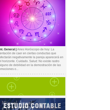
Int. General |
Aries Horóscopo de hoy: La
tentación de caer en ciertas conductas que
afectarán negativamente la pareja aparecerá en
el horizonte. Cuidado. Salud: No existe rastro
alguno de debilidad en la demostración de las
emociones o...