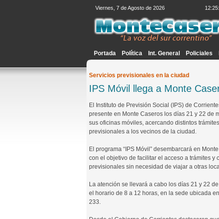
Viernes, 7 de Agosto de 2026
12:25
Portada
Política
Int. General
Policiales
Servicios previsionales en la ciudad
IPS Móvil llega a Monte Caser
El Instituto de Previsión Social (IPS) de Corrient
presente en Monte Caseros los días 21 y 22 de 
sus oficinas móviles, acercando distintos trámite
previsionales a los vecinos de la ciudad.
El programa “IPS Móvil” desembarcará en Mont
con el objetivo de facilitar el acceso a trámites y
previsionales sin necesidad de viajar a otras loc
La atención se llevará a cabo los días 21 y 22 d
el horario de 8 a 12 horas, en la sede ubicada 
233.