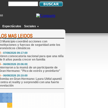
968
1 -
06/08/2026 20:49:00
Joven de Monte Caseros fingió estar
secuestrado en Concordia, le pidió $25.000 de
Espectáculos
Sociales
▼
rescate a su madre y terminó detenido
2 -
06/08/2026 13:57:00
El Municipio coordinó acciones con
instituciones y fuerzas de seguridad ante los
pronósticos climáticos
3 -
07/08/2026 09:17:00
Abren convocatoria nacional para que una niña
de 9 años pueda crecer en familia
4 -
06/08/2026 20:06:00
Internaron a la mamá de un participante de
Gran Hermano: "Pico de estrés y preinfarto"
5 -
06/08/2026 20:10:00
Bomba en Gran Hermano: Laura Ubfal apuntó
contra el reality y sorprendió con una fuerte
revelación
6 -
06/08/2026 20:00:00
San Cayetano convoca a cientos de fieles para
una jornada de oración, procesión y solidaridad
7 -
07/08/2026 09:07:00
Mi Horóscopo Hoy
8 -
07/08/2026 09:47:00