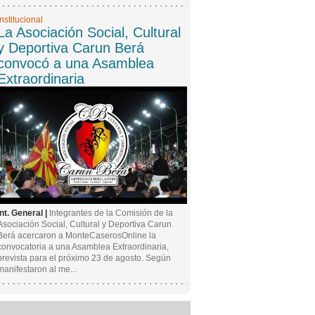
Institucional
La Asociación Social, Cultural
y Deportiva Carun Berá
convocó a una Asamblea
Extraordinaria
Int. General |
Integrantes de la Comisión de la
Asociación Social, Cultural y Deportiva Carun
Berá acercaron a MonteCaserosOnline la
convocatoria a una Asamblea Extraordinaria,
prevista para el próximo 23 de agosto. Según
manifestaron al me...