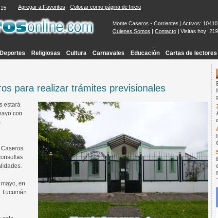
Agregar a Favoritos
-
Colocar como página de Inicio
:16
Monte Caseros - Corrientes | Activos: 10410
Quienes Somos
|
Contacto
| Visitas hoy: 21
Deportes
Religiosas
Cultura
Carnavales
Educación
Cartas de lectores
os para realizar trámites previsionales
es estará
mayo con
s
e Caseros
 consultas
alidades.
e mayo, en
en Tucumán