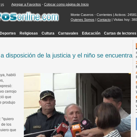
Agregar a Favoritos
-
Colocar como página de Inicio
:16
Monte Caseros - Corrientes | Activos: 24581
Quienes Somos
|
Contacto
| Visitas hoy: 38
Deportes
Religiosas
Cultura
Carnavales
Educación
Cartas de lectores
 disposición de la justicia y el niño se encuentra
aya, habló
os,
expresó:
ivo cerrojo
ció que
e produjo
: "quiero
d de los
 quiero que