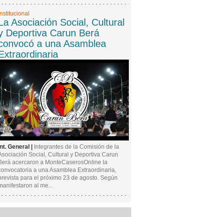
Institucional
La Asociación Social, Cultural
y Deportiva Carun Berá
convocó a una Asamblea
Extraordinaria
Int. General |
Integrantes de la Comisión de la
Asociación Social, Cultural y Deportiva Carun
Berá acercaron a MonteCaserosOnline la
convocatoria a una Asamblea Extraordinaria,
prevista para el próximo 23 de agosto. Según
manifestaron al me...