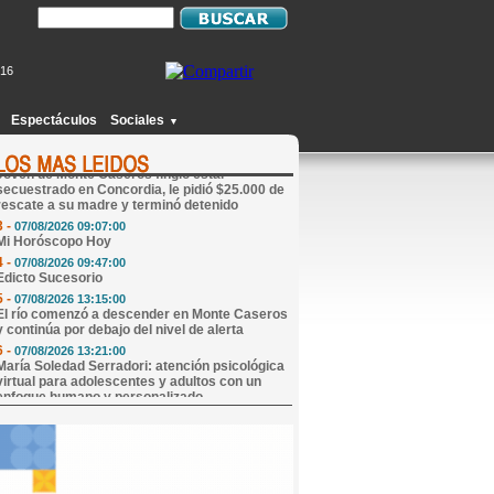
016
1 -
07/08/2026 09:17:00
Abren convocatoria nacional para que una niña
de 9 años pueda crecer en familia
Espectáculos
Sociales
▼
2 -
06/08/2026 20:49:00
Joven de Monte Caseros fingió estar
secuestrado en Concordia, le pidió $25.000 de
rescate a su madre y terminó detenido
3 -
07/08/2026 09:07:00
Mi Horóscopo Hoy
4 -
07/08/2026 09:47:00
Edicto Sucesorio
5 -
07/08/2026 13:15:00
El río comenzó a descender en Monte Caseros
y continúa por debajo del nivel de alerta
6 -
07/08/2026 13:21:00
María Soledad Serradori: atención psicológica
virtual para adolescentes y adultos con un
enfoque humano y personalizado
7 -
07/08/2026 16:38:00
San Cayetano reunió a fieles en una emotiva
jornada de fe en Paraje Ibicuy