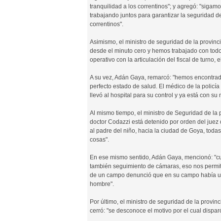
tranquilidad a los correntinos"; y agregó: "sigam
trabajando juntos para garantizar la seguridad d
correntinos".
Asimismo, el ministro de seguridad de la provin
desde el minuto cero y hemos trabajado con todos
operativo con la articulación del fiscal de turno, 
A su vez, Adán Gaya, remarcó: "hemos encontrado
perfecto estado de salud. El médico de la policía
llevó al hospital para su control y ya está con su
Al mismo tiempo, el ministro de Seguridad de la pr
doctor Codazzi está detenido por orden del juez
al padre del niño, hacia la ciudad de Goya, toda
cosas".
En ese mismo sentido, Adán Gaya, mencionó: "cuan
también seguimiento de cámaras, eso nos permiti
de un campo denunció que en su campo había una
hombre".
Por último, el ministro de seguridad de la provinc
cerró: "se desconoce el motivo por el cual dispar