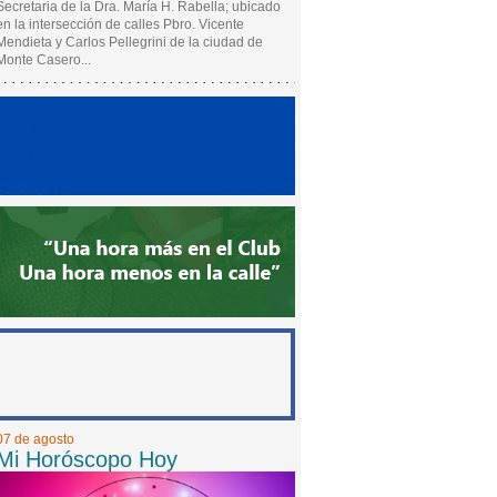
Secretaria de la Dra. María H. Rabella; ubicado
en la intersección de calles Pbro. Vicente
Mendieta y Carlos Pellegrini de la ciudad de
Monte Casero...
07 de agosto
Mi Horóscopo Hoy