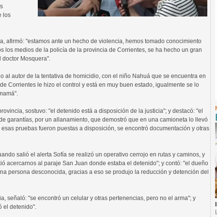
os
e los
cia, afirmó: "estamos ante un hecho de violencia, hemos tomado conocimiento
 los medios de la policía de la provincia de Corrientes, se ha hecho un gran
el doctor Mosquera".
 al autor de la tentativa de homicidio, con el niño Nahuá que se encuentra en
 de Corrientes le hizo el control y está en muy buen estado, igualmente se lo
 mamá".
ovincia, sostuvo: "el detenido está a disposición de la justicia"; y destacó: "el
 de garantías, por un allanamiento, que demostró que en una camioneta lo llevó
s esas pruebas fueron puestas a disposición, se encontró documentación y otras
do salió el alerta Sofía se realizó un operativo cerrojo en rutas y caminos, y
ó acercarnos al paraje San Juan donde estaba el detenido"; y contó: "el dueño
 persona desconocida, gracias a eso se produjo la reducción y detención del
ia, señaló: "se encontró un celular y otras pertenencias, pero no el arma"; y
ó el detenido".