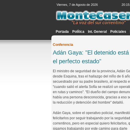
Viernes, 7 de Agosto de 2026
20:15
Portada
Política
Int. General
Policiales
Conferencia
Adán Gaya: "El detenido está a
el perfecto estado"
El ministro de seguridad de la provincia, Adán G
desde Esquina, tras el hallazgo del niño de 6 añ
secuestrado por su padre brasilero, al respecto 
"cuando salió el alerta Sofía se realizó un operat
en rutas y caminos". "El dueño del campo denun
había una persona desconocida, gracias a eso s
la reducción y detención del hombre" detalló.
Adán Gaya, sobre el operativo policial, manifestó
felicitarlos por seguir trabajando por la segurida
correntinos, pero en especial quiero felicitarlos,
sigamos trabajando por este camino para darle