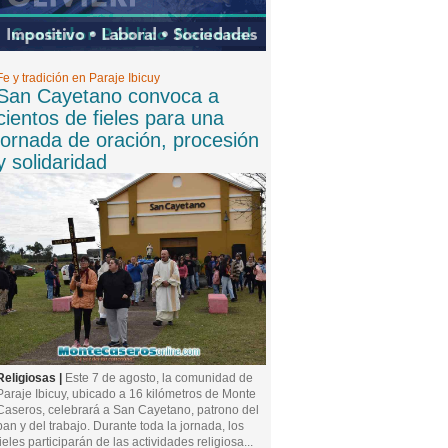
Fe y tradición en Paraje Ibicuy
San Cayetano convoca a
cientos de fieles para una
jornada de oración, procesión
y solidaridad
Religiosas |
Este 7 de agosto, la comunidad de
Paraje Ibicuy, ubicado a 16 kilómetros de Monte
Caseros, celebrará a San Cayetano, patrono del
pan y del trabajo. Durante toda la jornada, los
fieles participarán de las actividades religiosa...