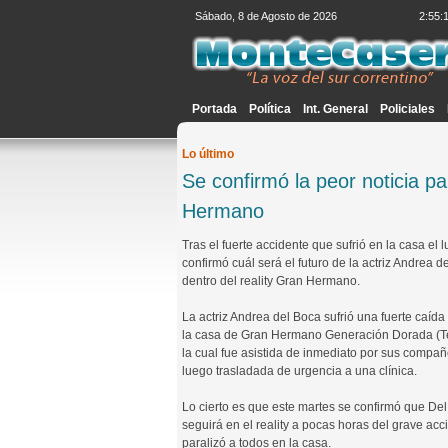
Sábado, 8 de Agosto de 2026
2:55:
Portada
Política
Int. General
Policiales
Lo último
Se confirmó la peor noticia p
Hermano
Tras el fuerte accidente que sufrió en la casa el 
confirmó cuál será el futuro de la actriz Andrea d
dentro del reality Gran Hermano.
La actriz Andrea del Boca sufrió una fuerte caída
la casa de Gran Hermano Generación Dorada (Te
la cual fue asistida de inmediato por sus compañ
luego trasladada de urgencia a una clínica.
Lo cierto es que este martes se confirmó que De
seguirá en el reality a pocas horas del grave ac
paralizó a todos en la casa.