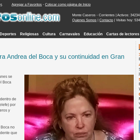
Agregar a Favoritos
-
Colocar como página de Inicio
16
Monte Caseros - Corrientes | Activos: 34234
Quienes Somos
|
Contacto
| Visitas hoy: 53
Deportes
Religiosas
Cultura
Carnavales
Educación
Cartas de lectores
ara Andrea del Boca y su continuidad en Gran
lunes se
el Boca
 dentro de
lefe) por
eros y
l Boca no
cidente que