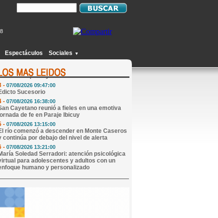
48
1 -
07/08/2026 09:17:00
Abren convocatoria nacional para que una niña
de 9 años pueda crecer en familia
Espectáculos
Sociales
▼
2 -
07/08/2026 09:07:00
Mi Horóscopo Hoy
3 -
07/08/2026 09:47:00
Edicto Sucesorio
4 -
07/08/2026 16:38:00
San Cayetano reunió a fieles en una emotiva
jornada de fe en Paraje Ibicuy
5 -
07/08/2026 13:15:00
El río comenzó a descender en Monte Caseros
y continúa por debajo del nivel de alerta
6 -
07/08/2026 13:21:00
María Soledad Serradori: atención psicológica
virtual para adolescentes y adultos con un
enfoque humano y personalizado