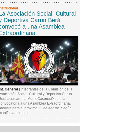
Institucional
La Asociación Social, Cultural
y Deportiva Carun Berá
convocó a una Asamblea
Extraordinaria
Int. General |
Integrantes de la Comisión de la
Asociación Social, Cultural y Deportiva Carun
Berá acercaron a MonteCaserosOnline la
convocatoria a una Asamblea Extraordinaria,
prevista para el próximo 23 de agosto. Según
manifestaron al me...