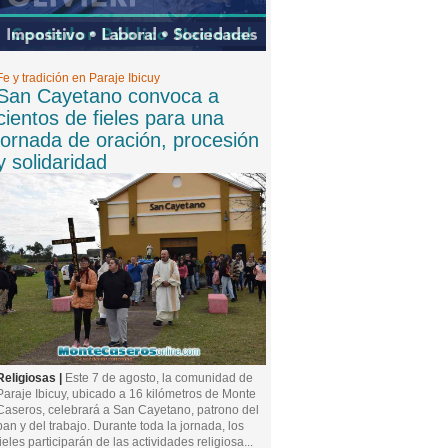
Fe y tradición en Paraje Ibicuy
San Cayetano convoca a
cientos de fieles para una
jornada de oración, procesión
y solidaridad
Religiosas |
Este 7 de agosto, la comunidad de
Paraje Ibicuy, ubicado a 16 kilómetros de Monte
Caseros, celebrará a San Cayetano, patrono del
pan y del trabajo. Durante toda la jornada, los
fieles participarán de las actividades religiosa...