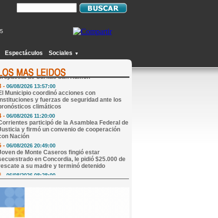
15
1 -
06/08/2026 08:05:00
Mi Horóscopo de Hoy
Espectáculos
Sociales
▼
2 -
06/08/2026 08:31:00
Juguetes y golosinas para regalar sonrisas: la
propuesta de Cáritas San Ramón
3 -
06/08/2026 13:57:00
El Municipio coordinó acciones con
instituciones y fuerzas de seguridad ante los
pronósticos climáticos
4 -
06/08/2026 11:20:00
Corrientes participó de la Asamblea Federal de
Justicia y firmó un convenio de cooperación
con Nación
5 -
06/08/2026 20:49:00
Joven de Monte Caseros fingió estar
secuestrado en Concordia, le pidió $25.000 de
rescate a su madre y terminó detenido
6 -
06/08/2026 08:28:00
El Gobierno de Corrientes confirmó el
cronograma de pago del Plus Unificado de
agosto
7 -
06/08/2026 20:10:00
Bomba en Gran Hermano: Laura Ubfal apuntó
contra el reality y sorprendió con una fuerte
revelación