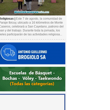
Religiosas |
Este 7 de agosto, la comunidad de
Paraje Ibicuy, ubicado a 16 kilómetros de Monte
Caseros, celebrará a San Cayetano, patrono del
pan y del trabajo. Durante toda la jornada, los
fieles participarán de las actividades religiosa...