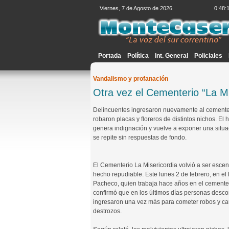
Viernes, 7 de Agosto de 2026
0:48:
Portada
Política
Int. General
Policiales
Vandalismo y profanación
Otra vez el Cementerio “La Mis
Delincuentes ingresaron nuevamente al cementer
robaron placas y floreros de distintos nichos. El
genera indignación y vuelve a exponer una situ
se repite sin respuestas de fondo.
El Cementerio La Misericordia volvió a ser escen
hecho repudiable. Este lunes 2 de febrero, en el 
Pacheco, quien trabaja hace años en el cemente
confirmó que en los últimos días personas desc
ingresaron una vez más para cometer robos y ca
destrozos.