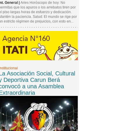
Int. General |
Aries Horóscopo de hoy: No
permitas que los apuros o los arrebatos tiren por
el piso largas horas de esfuerzo y dedicación.
Mantén la paciencia. Salud: El mundo se rige por
un estricto régimen de prejuicios, con esto en...
Institucional
La Asociación Social, Cultural
y Deportiva Carun Berá
convocó a una Asamblea
Extraordinaria