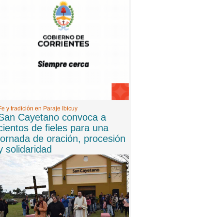
8 -
06/08/2026 20:06:00
Internaron a la mamá de un participante de
Gran Hermano: "Pico de estrés y preinfarto"
9 -
06/08/2026 20:00:00
San Cayetano convoca a cientos de fieles para
una jornada de oración, procesión y solidaridad
Fe y tradición en Paraje Ibicuy
San Cayetano convoca a
cientos de fieles para una
jornada de oración, procesión
y solidaridad