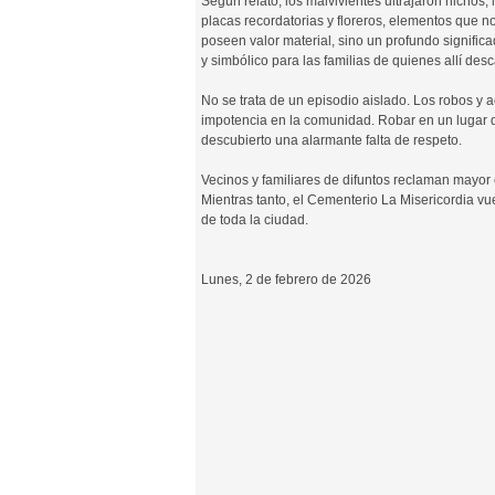
Según relató, los malvivientes ultrajaron nichos,
placas recordatorias y floreros, elementos que n
poseen valor material, sino un profundo significa
y simbólico para las familias de quienes allí des
No se trata de un episodio aislado. Los robos y 
impotencia en la comunidad. Robar en un lugar d
descubierto una alarmante falta de respeto.
Vecinos y familiares de difuntos reclaman mayor
Mientras tanto, el Cementerio La Misericordia vue
de toda la ciudad.
Lunes, 2 de febrero de 2026