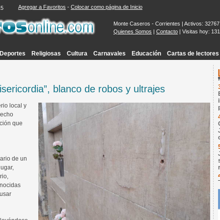
Agregar a Favoritos
-
Colocar como página de Inicio
16
Monte Caseros - Corrientes | Activos: 32767
Quienes Somos
|
Contacto
| Visitas hoy: 13
Deportes
Religiosas
Cultura
Carnavales
Educación
Cartas de lectores
ericordia”, blanco de robos y ultrajes
io local y
 hecho
ación que
ario de un
lugar,
rio,
onocidas
usar