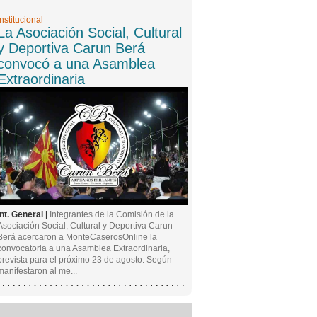
Institucional
La Asociación Social, Cultural
y Deportiva Carun Berá
convocó a una Asamblea
Extraordinaria
Int. General |
Integrantes de la Comisión de la
Asociación Social, Cultural y Deportiva Carun
Berá acercaron a MonteCaserosOnline la
convocatoria a una Asamblea Extraordinaria,
prevista para el próximo 23 de agosto. Según
manifestaron al me...