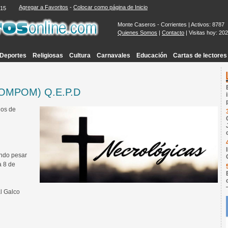
Agregar a Favoritos
-
Colocar como página de Inicio
:16
Monte Caseros - Corrientes | Activos: 8787
Quienes Somos
|
Contacto
| Visitas hoy: 20
Deportes
Religiosas
Cultura
Carnavales
Educación
Cartas de lectores
OMPOM) Q.E.P.D
ños de
undo pesar
a 8 de
l Galco