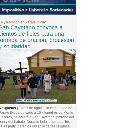
Fe y tradición en Paraje Ibicuy
San Cayetano convoca a
cientos de fieles para una
jornada de oración, procesión
y solidaridad
Religiosas |
Este 7 de agosto, la comunidad de
Paraje Ibicuy, ubicado a 16 kilómetros de Monte
Caseros, celebrará a San Cayetano, patrono del
pan y del trabajo. Durante toda la jornada, los
fieles participarán de las actividades religiosa...