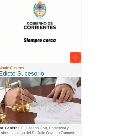
8 -
07/08/2026 09:07:00
Mi Horóscopo Hoy
9 -
07/08/2026 09:47:00
Edicto Sucesorio
Monte Caseros
Edicto Sucesorio
Int. General |
El juzgado Civil, Comercial y
Laboral a cargo del Dr. Julio Osvaldo Zamudio,