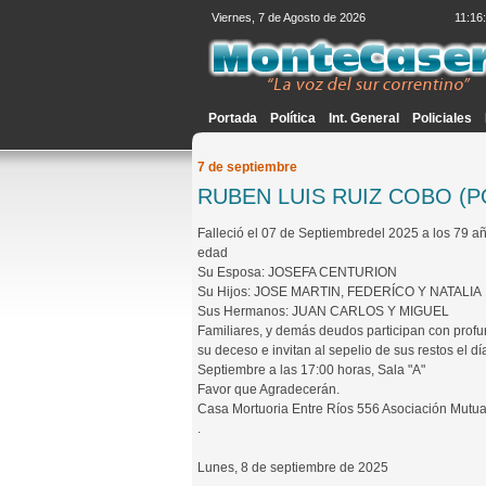
Viernes, 7 de Agosto de 2026
11:16
Portada
Política
Int. General
Policiales
7 de septiembre
RUBEN LUIS RUIZ COBO (P
Falleció el 07 de Septiembredel 2025 a los 79 a
edad
Su Esposa: JOSEFA CENTURION
Su Hijos: JOSE MARTIN, FEDERÍCO Y NATALIA
Sus Hermanos: JUAN CARLOS Y MIGUEL
Familiares, y demás deudos participan con prof
su deceso e invitan al sepelio de sus restos el dí
Septiembre a las 17:00 horas, Sala "A"
Favor que Agradecerán.
Casa Mortuoria Entre Ríos 556 Asociación Mutua
.
Lunes, 8 de septiembre de 2025