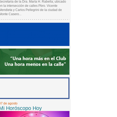
Secretaria de la Dra. María H. Rabella; ubicado
en la intersección de calles Pbro. Vicente
Mendieta y Carlos Pellegrini de la ciudad de
Monte Casero...
07 de agosto
Mi Horóscopo Hoy