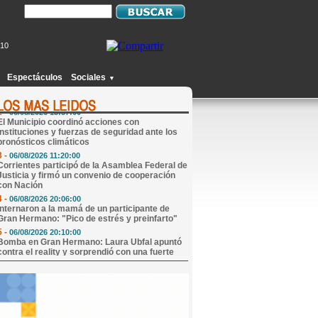
210
1 -
06/08/2026 20:49:00
Joven de Monte Caseros fingió estar
secuestrado en Concordia, le pidió $25.000 de
Espectáculos
Sociales
▼
rescate a su madre y terminó detenido
2 -
06/08/2026 13:57:00
El Municipio coordinó acciones con
instituciones y fuerzas de seguridad ante los
pronósticos climáticos
3 -
06/08/2026 11:20:00
Corrientes participó de la Asamblea Federal de
Justicia y firmó un convenio de cooperación
con Nación
4 -
06/08/2026 20:06:00
Internaron a la mamá de un participante de
Gran Hermano: "Pico de estrés y preinfarto"
5 -
06/08/2026 20:10:00
Bomba en Gran Hermano: Laura Ubfal apuntó
contra el reality y sorprendió con una fuerte
revelación
6 -
07/08/2026 09:17:00
Abren convocatoria nacional para que una niña
de 9 años pueda crecer en familia
7 -
06/08/2026 20:00:00
San Cayetano convoca a cientos de fieles para
una jornada de oración, procesión y solidaridad