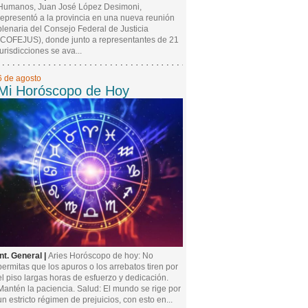
Humanos, Juan José López Desimoni,
representó a la provincia en una nueva reunión
plenaria del Consejo Federal de Justicia
(COFEJUS), donde junto a representantes de 21
jurisdicciones se ava...
6 de agosto
Mi Horóscopo de Hoy
Int. General |
Aries Horóscopo de hoy: No
permitas que los apuros o los arrebatos tiren por
el piso largas horas de esfuerzo y dedicación.
Mantén la paciencia. Salud: El mundo se rige por
un estricto régimen de prejuicios, con esto en...