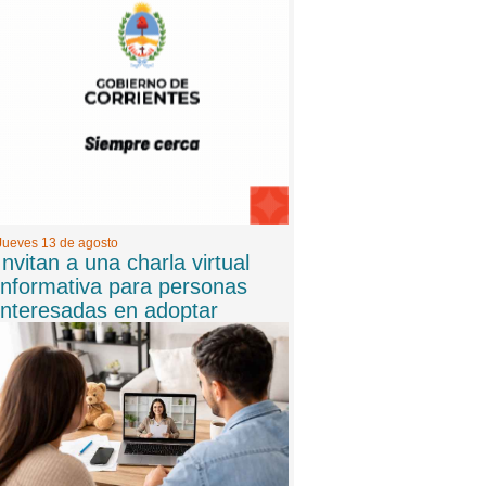
El Senado dio media sanción a la Ley de
Inviolabilidad de la Propiedad Privada
Jueves 13 de agosto
Invitan a una charla virtual
informativa para personas
interesadas en adoptar