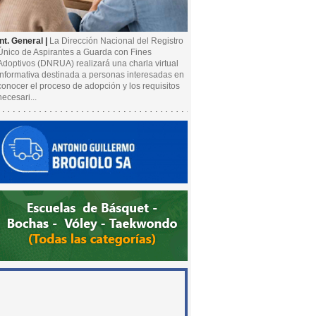
Int. General |
La Dirección Nacional del Registro
Único de Aspirantes a Guarda con Fines
Adoptivos (DNRUA) realizará una charla virtual
informativa destinada a personas interesadas en
conocer el proceso de adopción y los requisitos
necesari...