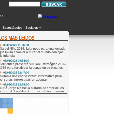
616
1 -
07/08/2026 16:38:00
San Cayetano reunió a fieles en una emotiva
jornada de fe en Paraje Ibicuy
Espectáculos
Sociales
▼
2 -
08/08/2026 09:08:00
Mi Horóscopo de Hoy
3 -
08/08/2026 11:26:00
Día del Niño 2026: falta poco para una jornada
que invita a volver a mirar el mundo con ojos
de infancia
4 -
08/08/2026 09:54:00
Corrientes presentó su Plan Estratégico 2026-
2030 para fortalecer la donación de órganos
5 -
08/08/2026 12:47:00
Invitan a una charla virtual informativa para
personas interesadas en adoptar
6 -
08/08/2026 12:36:00
Murió Jorge Messi: la historia de amor de los
padres de Leo Messi atravesada por enorme
sacrificios
7 -
08/08/2026 11:21:00
Edicto Sucesorio
8 -
08/08/2026 12:31:00
Murió Jorge Messi, el papá de Lionel Messi
9 -
08/08/2026 13:59:00