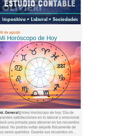
08 de agosto
Mi Horóscopo de Hoy
Int. General |
Aries Horóscopo de hoy: Día de
grandes satisfacciones en lo laboral y emocional.
Será una jornada para atesorar en tus recuerdos.
Salud: No podrás evitar alejarte físicamente de
tus seres queridos. Guarda sus recuerdos en...