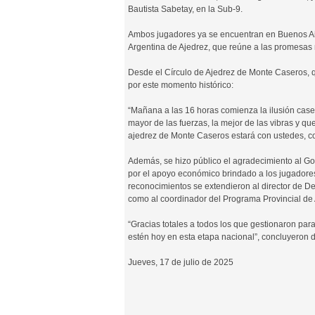
Bautista Sabetay, en la Sub-9.
Ambos jugadores ya se encuentran en Buenos Aire
Argentina de Ajedrez, que reúne a las promesas 
Desde el Círculo de Ajedrez de Monte Caseros,
por este momento histórico:
“Mañana a las 16 horas comienza la ilusión cas
mayor de las fuerzas, la mejor de las vibras y q
ajedrez de Monte Caseros estará con ustedes, con 
Además, se hizo público el agradecimiento al G
por el apoyo económico brindado a los jugadores,
reconocimientos se extendieron al director de De
como al coordinador del Programa Provincial de 
“Gracias totales a todos los que gestionaron pa
estén hoy en esta etapa nacional”, concluyeron d
Jueves, 17 de julio de 2025