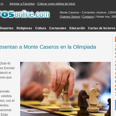
Agregar a Favoritos
-
Colocar como página de Inicio
:16
Monte Caseros - Corrientes | Activos: 13594
Quienes Somos
|
Contacto
| Visitas hoy: 26
Deportes
Religiosas
Cultura
Carnavales
Educación
Cartas de lectores
resentan a Monte Caseros en la Olimpiada
 (Sub-9)
rez Escolar
deció el
dores que
peonato
e celebra
res, con el
alentos
nacional:
 Elián