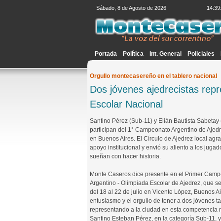
Sábado, 8 de Agosto de 2026
14:39
Portada
Política
Int. General
Policiales
Orgullo montecasereño en el tablero nacional
Dos jóvenes ajedrecistas rep
Escolar Nacional
Santino Pérez (Sub-11) y Elián Bautista Sabetay
participan del 1° Campeonato Argentino de Ajed
en Buenos Aires. El Círculo de Ajedrez local agra
apoyo institucional y envió su aliento a los juga
sueñan con hacer historia.
Monte Caseros dice presente en el Primer Cam
Argentino - Olimpiada Escolar de Ajedrez, que s
del 18 al 22 de julio en Vicente López, Buenos Ai
entusiasmo y el orgullo de tener a dos jóvenes t
representando a la ciudad en esta competencia 
Santino Esteban Pérez, en la categoría Sub-11, y