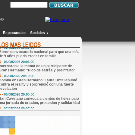
740
1 -
06/08/2026 20:49:00
Joven de Monte Caseros fingió estar
secuestrado en Concordia, le pidió $25.000 de
Espectáculos
Sociales
▼
rescate a su madre y terminó detenido
2 -
07/08/2026 09:17:00
Abren convocatoria nacional para que una niña
de 9 años pueda crecer en familia
3 -
06/08/2026 20:06:00
Internaron a la mamá de un participante de
Gran Hermano: "Pico de estrés y preinfarto"
4 -
06/08/2026 20:10:00
Bomba en Gran Hermano: Laura Ubfal apuntó
contra el reality y sorprendió con una fuerte
revelación
5 -
06/08/2026 20:00:00
San Cayetano convoca a cientos de fieles para
una jornada de oración, procesión y solidaridad
6 -
07/08/2026 09:07:00
Mi Horóscopo Hoy
7 -
07/08/2026 09:47:00
Edicto Sucesorio
8 -
07/08/2026 13:15:00
El río comenzó a descender en Monte Caseros
y continúa por debajo del nivel de alerta