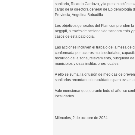
sanitaria, Ricardo Cardozo, y la presentación est
cargo de la directora general de Epidemiología d
Provincia, Angelina Bobadilla.
Los objetivos generales del Plan comprenden la
aegypti, a través de acciones de saneamiento y p
casos de esta patología.
Las acciones incluyen el trabajo de la mesa de ge
conformada por actores multisectoriales, capacit
recorrido de la zona, relevamiento, búsqueda de f
municipios y otras instituciones locales.
A ello se suma, la difusión de medidas de preve
sanitarios recordando los cuidados para evitar l
Vale mencionar que, durante todo el año, se conti
localidades.
Miércoles, 2 de octubre de 2024