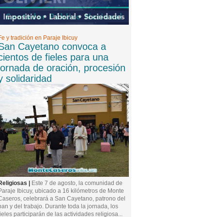
Fe y tradición en Paraje Ibicuy
San Cayetano convoca a
cientos de fieles para una
jornada de oración, procesión
y solidaridad
Religiosas |
Este 7 de agosto, la comunidad de
Paraje Ibicuy, ubicado a 16 kilómetros de Monte
Caseros, celebrará a San Cayetano, patrono del
pan y del trabajo. Durante toda la jornada, los
fieles participarán de las actividades religiosa...