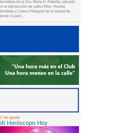
Secretaria de la Dra. María H. Rabella; ubicado
en la intersección de calles Pbro. Vicente
Mendieta y Carlos Pellegrini de la ciudad de
Monte Casero...
07 de agosto
Mi Horóscopo Hoy