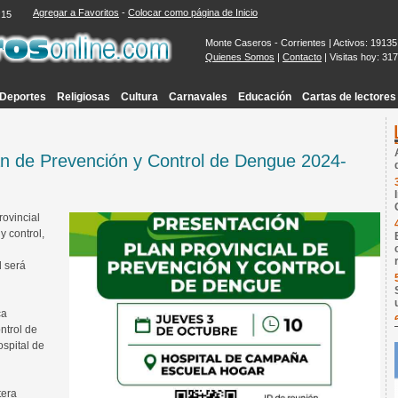
Agregar a Favoritos
-
Colocar como página de Inicio
:16
Monte Caseros - Corrientes | Activos: 19135
Quienes Somos
|
Contacto
| Visitas hoy: 31
Deportes
Religiosas
Cultura
Carnavales
Educación
Cartas de lectores
lan de Prevención y Control de Dengue 2024-
rovincial
y control,
d será
ca
ntrol de
ospital de
tera