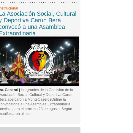
Institucional
La Asociación Social, Cultural
y Deportiva Carun Berá
convocó a una Asamblea
Extraordinaria
Int. General |
Integrantes de la Comisión de la
Asociación Social, Cultural y Deportiva Carun
Berá acercaron a MonteCaserosOnline la
convocatoria a una Asamblea Extraordinaria,
prevista para el próximo 23 de agosto. Según
manifestaron al me...