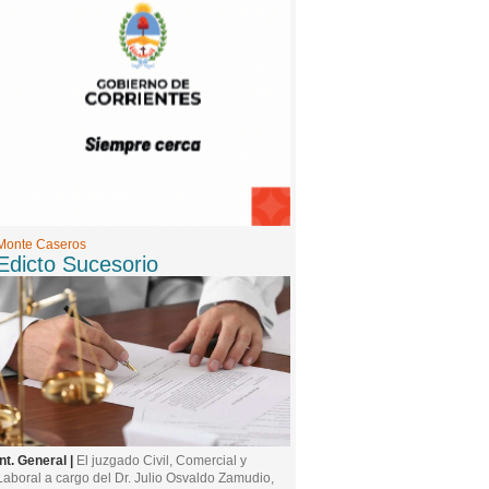
9 -
07/08/2026 13:21:00
María Soledad Serradori: atención psicológica
virtual para adolescentes y adultos con un
enfoque humano y personalizado
10 -
07/08/2026 16:38:00
San Cayetano reunió a fieles en una emotiva
jornada de fe en Paraje Ibicuy
Monte Caseros
Edicto Sucesorio
Int. General |
El juzgado Civil, Comercial y
Laboral a cargo del Dr. Julio Osvaldo Zamudio,