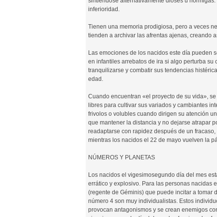
sintiéndose alternativamente dioses u hormigas
inferioridad.
Tienen una memoria prodigiosa, pero a veces nec
tienden a archivar las afrentas ajenas, creando 
Las emociones de los nacidos este día pueden se
en infantiles arrebatos de ira si algo perturba 
tranquilizarse y combatir sus tendencias histéri
edad.
Cuando encuentran «el proyecto de su vida», se 
libres para cultivar sus variados y cambiantes 
frivolos o volubles cuando dirigen su atención u
que mantener la distancia y no dejarse atrapar p
readaptarse con rapidez después de un fracaso, 
mientras los nacidos el 22 de mayo vuelven la pá
NÚMEROS Y PLANETAS
Los nacidos el vigesimosegundo día del mes están
errático y explosivo. Para las personas nacidas
(regente de Géminis) que puede incitar a tomar d
número 4 son muy individualistas. Estos individu
provocan antagonismos y se crean enemigos con f