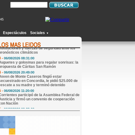
445
1 -
06/08/2026 08:05:00
Mi Horóscopo de Hoy
Espectáculos
Sociales
▼
2 -
06/08/2026 13:57:00
El Municipio coordinó acciones con
instituciones y fuerzas de seguridad ante los
pronósticos climáticos
3 -
06/08/2026 08:31:00
Juguetes y golosinas para regalar sonrisas: la
propuesta de Cáritas San Ramón
4 -
06/08/2026 20:49:00
Joven de Monte Caseros fingió estar
secuestrado en Concordia, le pidió $25.000 de
rescate a su madre y terminó detenido
5 -
06/08/2026 11:20:00
Corrientes participó de la Asamblea Federal de
Justicia y firmó un convenio de cooperación
con Nación
6 -
06/08/2026 08:28:00
El Gobierno de Corrientes confirmó el
cronograma de pago del Plus Unificado de
agosto
7 -
06/08/2026 20:06:00
Internaron a la mamá de un participante de
Gran Hermano: "Pico de estrés y preinfarto"