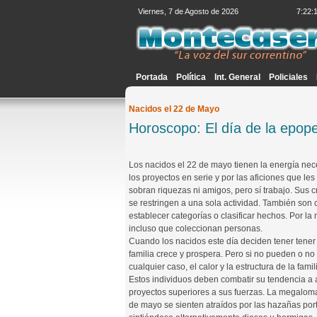
Viernes, 7 de Agosto de 2026
7:22:
Portada
Política
Int. General
Policiales
Nacidos el 22 de Mayo
Horoscopo: El día de la epop
Los nacidos el 22 de mayo tienen la energía ne
los proyectos en serie y por las aficiones que les
sobran riquezas ni amigos, pero sí trabajo. Sus
se restringen a una sola actividad. También son co
establecer categorías o clasificar hechos. Por l
incluso que coleccionan personas.
Cuando los nacidos este día deciden tener tener 
familia crece y prospera. Pero si no pueden o no q
cualquier caso, el calor y la estructura de la famil
Estos individuos deben combatir su tendencia a 
proyectos superiores a sus fuerzas. La megalomaní
de mayo se sienten atraídos por las hazañas por