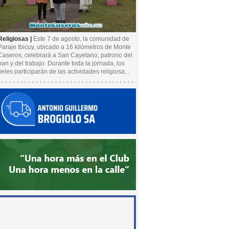
Religiosas |
Este 7 de agosto, la comunidad de
Paraje Ibicuy, ubicado a 16 kilómetros de Monte
Caseros, celebrará a San Cayetano, patrono del
pan y del trabajo. Durante toda la jornada, los
fieles participarán de las actividades religiosa...