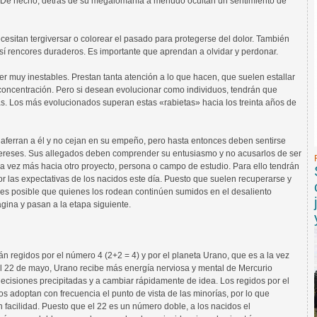
. De hecho, detrás de su megalomanía a menudo ocultan un sentimiento de
esitan tergiversar o colorear el pasado para protegerse del dolor. También
así rencores duraderos. Es importante que aprendan a olvidar y perdonar.
r muy inestables. Prestan tanta atención a lo que hacen, que suelen estallar
su concentración. Pero si desean evolucionar como individuos, tendrán que
cas. Los más evolucionados superan estas «rabietas» hacia los treinta años de
aferran a él y no cejan en su empeño, pero hasta entonces deben sentirse
intereses. Sus allegados deben comprender su entusiasmo y no acusarlos de ser
na vez más hacia otro proyecto, persona o campo de estudio. Para ello tendrán
or las expectativas de los nacidos este día. Puesto que suelen recuperarse y
es posible que quienes los rodean continúen sumidos en el desaliento
gina y pasan a la etapa siguiente.
 regidos por el número 4 (2+2 = 4) y por el planeta Urano, que es a la vez
 el 22 de mayo, Urano recibe más energía nerviosa y mental de Mercurio
ecisiones precipitadas y a cambiar rápidamente de idea. Los regidos por el
os adoptan con frecuencia el punto de vista de las minorías, por lo que
acilidad. Puesto que el 22 es un número doble, a los nacidos el