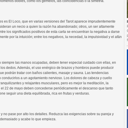
nómenos dobles, como los gemelos, las coincidencias o la simetría.
s es El Loco, que en varias versiones del Tarot aparece imprudentemente
nsideran un necio a quien la razón ha abandonado; otros, un ser altamente
Entre los significados positivos de esta carta se encuentran la negativa a darse
mente por la intuición; entre los negativos, la necedad, la impulsividad y el afán
 siempre las manos ocupadas, deben tener especial cuidado con ellas, en
e los dedos. Además, el uso enérgico de brazos y hombros puede producir
 que podrán tratar con baños calientes, masaje y sauna. Las tendencias
conducirlos a un agotamiento nervioso. Los dolores de cabeza y cuello
anquilizantes y relajantes musculares, pero es mejor la meditación, la
s el 22 de mayo deben concederse periódicamente el descanso que tanto
ene seguir una dieta equilibrada, rica en frutas y verduras.
 no pase por alto los detalles. Reduzca las exigencias sobre su pareja y
r demasiado y acabe lo que empieza.