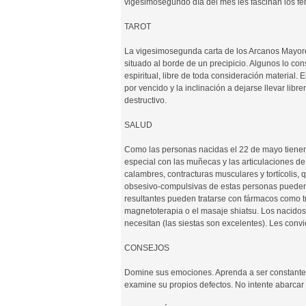
vigesimosegundo día del mes les fascinan los fe
TAROT
La vigesimosegunda carta de los Arcanos Mayore
situado al borde de un precipicio. Algunos lo co
espiritual, libre de toda consideración material. 
por vencido y la inclinación a dejarse llevar libre
destructivo.
SALUD
Como las personas nacidas el 22 de mayo tienen
especial con las muñecas y las articulaciones d
calambres, contracturas musculares y tortícolis,
obsesivo-compulsivas de estas personas pueden 
resultantes pueden tratarse con fármacos como tr
magnetoterapia o el masaje shiatsu. Los nacido
necesitan (las siestas son excelentes). Les convi
CONSEJOS
Domine sus emociones. Aprenda a ser constante y
examine su propios defectos. No intente abarca