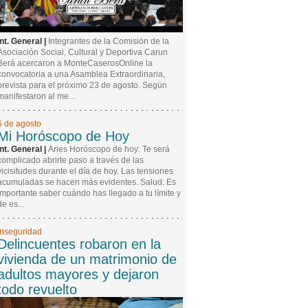
Int. General |
Integrantes de la Comisión de la
Asociación Social, Cultural y Deportiva Carun
Berá acercaron a MonteCaserosOnline la
convocatoria a una Asamblea Extraordinaria,
prevista para el próximo 23 de agosto. Según
manifestaron al me...
5 de agosto
Mi Horóscopo de Hoy
Int. General |
Aries Horóscopo de hoy: Te será
complicado abrirte paso a través de las
vicisitudes durante el día de hoy. Las tensiones
acumuladas se hacen más evidentes. Salud: Es
importante saber cuándo has llegado a tu límite y
de es...
Inseguridad
Delincuentes robaron en la
vivienda de un matrimonio de
adultos mayores y dejaron
todo revuelto