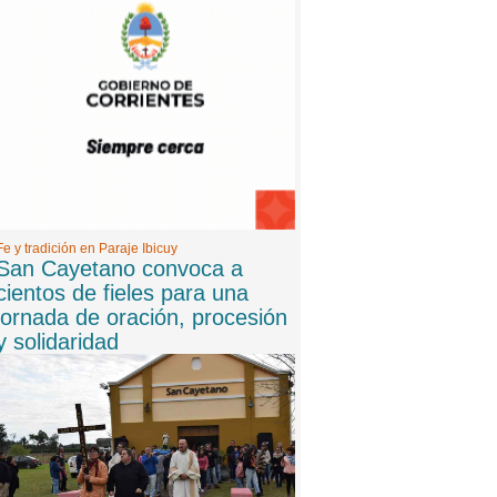
8 -
06/08/2026 20:10:00
Bomba en Gran Hermano: Laura Ubfal apuntó
contra el reality y sorprendió con una fuerte
revelación
9 -
06/08/2026 20:00:00
San Cayetano convoca a cientos de fieles para
una jornada de oración, procesión y solidaridad
Fe y tradición en Paraje Ibicuy
San Cayetano convoca a
cientos de fieles para una
jornada de oración, procesión
y solidaridad