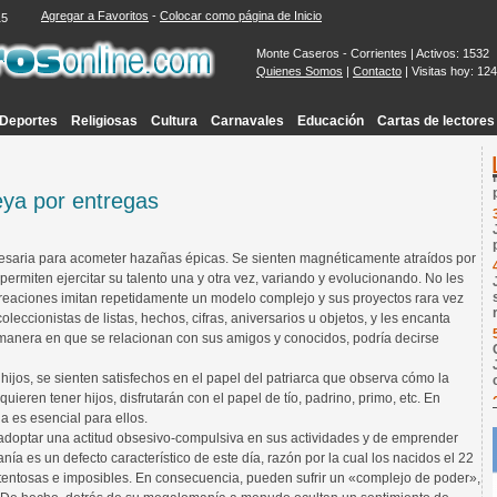
Agregar a Favoritos
-
Colocar como página de Inicio
16
Monte Caseros - Corrientes | Activos: 1532
Quienes Somos
|
Contacto
| Visitas hoy: 12
Deportes
Religiosas
Cultura
Carnavales
Educación
Cartas de lectores
eya por entregas
cesaria para acometer hazañas épicas. Se sienten magnéticamente atraídos por
 permiten ejercitar su talento una y otra vez, variando y evolucionando. No les
 creaciones imitan repetidamente un modelo complejo y sus proyectos rara vez
leccionistas de listas, hechos, cifras, aniversarios u objetos, y les encanta
a manera en que se relacionan con sus amigos y conocidos, podría decirse
hijos, se sienten satisfechos en el papel del patriarca que observa cómo la
uieren tener hijos, disfrutarán con el papel de tío, padrino, primo, etc. En
ia es esencial para ellos.
adoptar una actitud obsesivo-compulsiva en sus actividades y de emprender
a es un defecto característico de este día, razón por la cual los nacidos el 22
tentosas e imposibles. En consecuencia, pueden sufrir un «complejo de poder»,