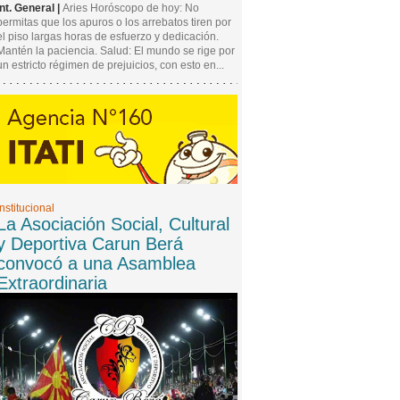
Int. General |
Aries Horóscopo de hoy: No
permitas que los apuros o los arrebatos tiren por
el piso largas horas de esfuerzo y dedicación.
Mantén la paciencia. Salud: El mundo se rige por
un estricto régimen de prejuicios, con esto en...
Institucional
La Asociación Social, Cultural
y Deportiva Carun Berá
convocó a una Asamblea
Extraordinaria