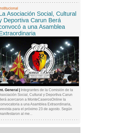
Institucional
La Asociación Social, Cultural
y Deportiva Carun Berá
convocó a una Asamblea
Extraordinaria
Int. General |
Integrantes de la Comisión de la
Asociación Social, Cultural y Deportiva Carun
Berá acercaron a MonteCaserosOnline la
convocatoria a una Asamblea Extraordinaria,
prevista para el próximo 23 de agosto. Según
manifestaron al me...