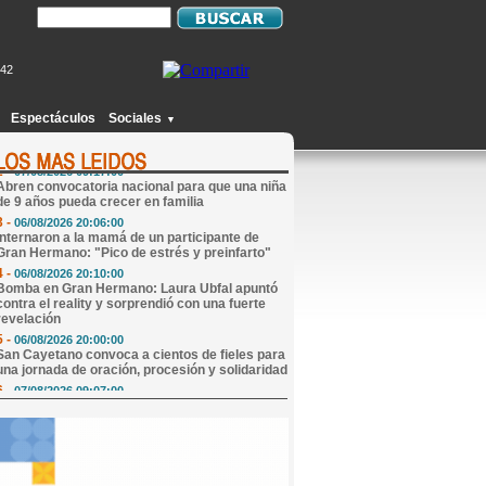
742
1 -
06/08/2026 20:49:00
Joven de Monte Caseros fingió estar
secuestrado en Concordia, le pidió $25.000 de
Espectáculos
Sociales
▼
rescate a su madre y terminó detenido
2 -
07/08/2026 09:17:00
Abren convocatoria nacional para que una niña
de 9 años pueda crecer en familia
3 -
06/08/2026 20:06:00
Internaron a la mamá de un participante de
Gran Hermano: "Pico de estrés y preinfarto"
4 -
06/08/2026 20:10:00
Bomba en Gran Hermano: Laura Ubfal apuntó
contra el reality y sorprendió con una fuerte
revelación
5 -
06/08/2026 20:00:00
San Cayetano convoca a cientos de fieles para
una jornada de oración, procesión y solidaridad
6 -
07/08/2026 09:07:00
Mi Horóscopo Hoy
7 -
07/08/2026 09:47:00
Edicto Sucesorio
8 -
07/08/2026 13:15:00
El río comenzó a descender en Monte Caseros
y continúa por debajo del nivel de alerta