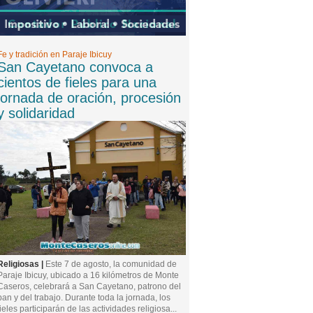
Fe y tradición en Paraje Ibicuy
San Cayetano convoca a
cientos de fieles para una
jornada de oración, procesión
y solidaridad
Religiosas |
Este 7 de agosto, la comunidad de
Paraje Ibicuy, ubicado a 16 kilómetros de Monte
Caseros, celebrará a San Cayetano, patrono del
pan y del trabajo. Durante toda la jornada, los
fieles participarán de las actividades religiosa...