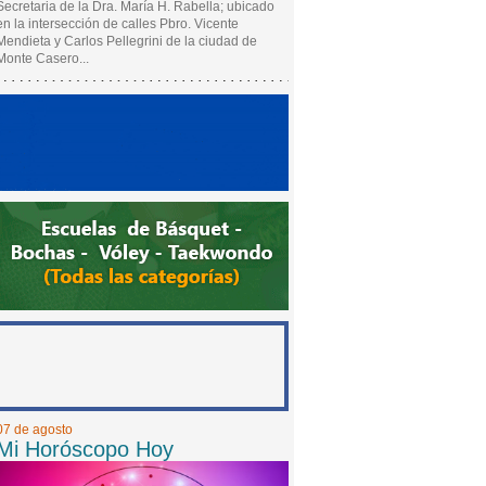
Secretaria de la Dra. María H. Rabella; ubicado
en la intersección de calles Pbro. Vicente
Mendieta y Carlos Pellegrini de la ciudad de
Monte Casero...
07 de agosto
Mi Horóscopo Hoy