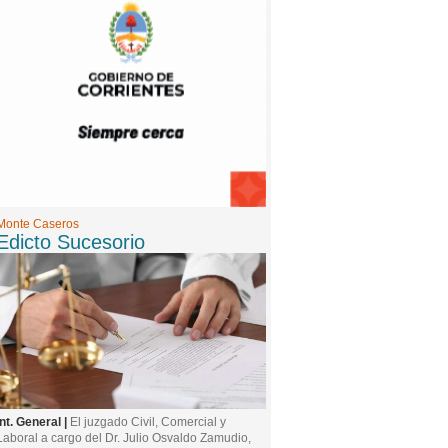
9 -
07/08/2026 13:21:00
María Soledad Serradori: atención psicológica
virtual para adolescentes y adultos con un
enfoque humano y personalizado
Monte Caseros
Edicto Sucesorio
Int. General |
El juzgado Civil, Comercial y
Laboral a cargo del Dr. Julio Osvaldo Zamudio,