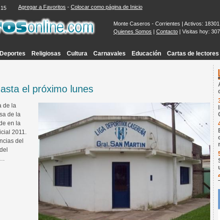
Agregar a Favoritos
-
Colocar como página de Inicio
:16
Monte Caseros - Corrientes | Activos: 18301
Quienes Somos
|
Contacto
| Visitas hoy: 30
Deportes
Religiosas
Cultura
Carnavales
Educación
Cartas de lectores
asta el próximo lunes
a de la
sa de la
de en la
cial 2011.
ncias del
del
o…