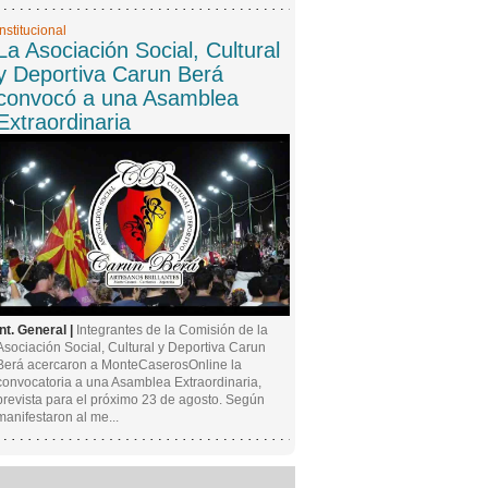
Institucional
La Asociación Social, Cultural
y Deportiva Carun Berá
convocó a una Asamblea
Extraordinaria
Int. General |
Integrantes de la Comisión de la
Asociación Social, Cultural y Deportiva Carun
Berá acercaron a MonteCaserosOnline la
convocatoria a una Asamblea Extraordinaria,
prevista para el próximo 23 de agosto. Según
manifestaron al me...