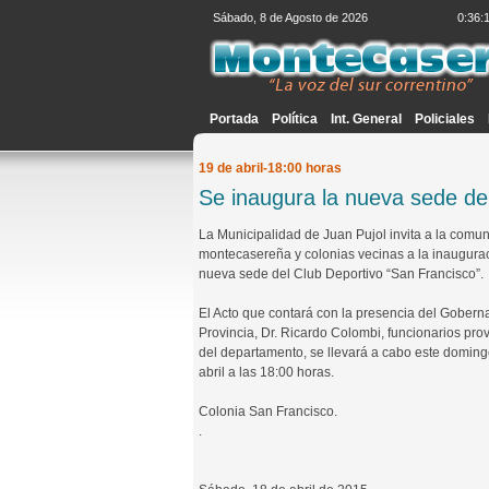
Sábado, 8 de Agosto de 2026
0:36:
Portada
Política
Int. General
Policiales
19 de abril-18:00 horas
Se inaugura la nueva sede de
La Municipalidad de Juan Pujol invita a la comu
montecasereña y colonias vecinas a la inaugurac
nueva sede del Club Deportivo “San Francisco”.
El Acto que contará con la presencia del Gobern
Provincia, Dr. Ricardo Colombi, funcionarios prov
del departamento, se llevará a cabo este domin
abril a las 18:00 horas.
Colonia San Francisco.
.