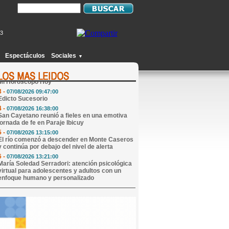
53
1 -
07/08/2026 09:17:00
Abren convocatoria nacional para que una niña
de 9 años pueda crecer en familia
Espectáculos
Sociales
▼
2 -
07/08/2026 09:07:00
Mi Horóscopo Hoy
3 -
07/08/2026 09:47:00
Edicto Sucesorio
4 -
07/08/2026 16:38:00
San Cayetano reunió a fieles en una emotiva
jornada de fe en Paraje Ibicuy
5 -
07/08/2026 13:15:00
El río comenzó a descender en Monte Caseros
y continúa por debajo del nivel de alerta
6 -
07/08/2026 13:21:00
María Soledad Serradori: atención psicológica
virtual para adolescentes y adultos con un
enfoque humano y personalizado