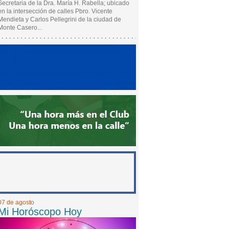
Secretaria de la Dra. María H. Rabella; ubicado
en la intersección de calles Pbro. Vicente
Mendieta y Carlos Pellegrini de la ciudad de
Monte Casero...
07 de agosto
Mi Horóscopo Hoy