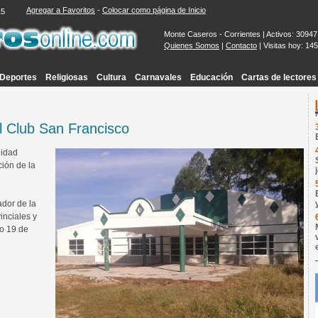
Agregar a Favoritos
-
Colocar como página de Inicio
16
Monte Caseros - Corrientes | Activos: 30947
Quienes Somos
|
Contacto
| Visitas hoy: 14
Deportes
Religiosas
Cultura
Carnavales
Educación
Cartas de lectores
l Club San Francisco
nidad
ión de la
ador de la
inciales y
go 19 de