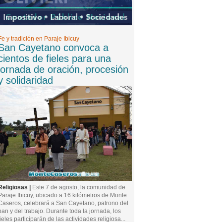
Fe y tradición en Paraje Ibicuy
San Cayetano convoca a
cientos de fieles para una
jornada de oración, procesión
y solidaridad
Religiosas |
Este 7 de agosto, la comunidad de
Paraje Ibicuy, ubicado a 16 kilómetros de Monte
Caseros, celebrará a San Cayetano, patrono del
pan y del trabajo. Durante toda la jornada, los
fieles participarán de las actividades religiosa...