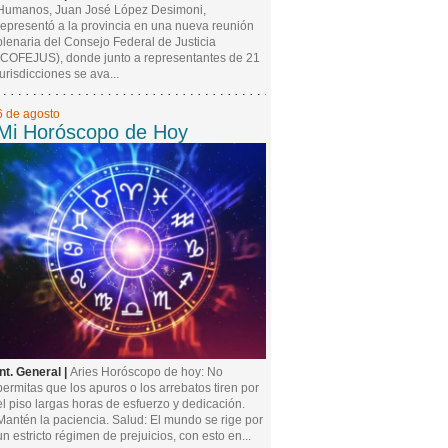
Humanos, Juan José López Desimoni,
representó a la provincia en una nueva reunión
plenaria del Consejo Federal de Justicia
(COFEJUS), donde junto a representantes de 21
jurisdicciones se ava...
6 de agosto
Mi Horóscopo de Hoy
Int. General |
Aries Horóscopo de hoy: No
permitas que los apuros o los arrebatos tiren por
el piso largas horas de esfuerzo y dedicación.
Mantén la paciencia. Salud: El mundo se rige por
un estricto régimen de prejuicios, con esto en...