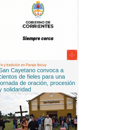
8 -
06/08/2026 20:06:00
Internaron a la mamá de un participante de
Gran Hermano: "Pico de estrés y preinfarto"
9 -
06/08/2026 20:00:00
San Cayetano convoca a cientos de fieles para
una jornada de oración, procesión y solidaridad
Fe y tradición en Paraje Ibicuy
San Cayetano convoca a
cientos de fieles para una
jornada de oración, procesión
y solidaridad