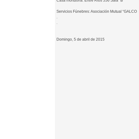
Casa mortuoria: Entre Ríos 556 Sala “B”
Servicios Fúnebres: Asociación Mutual “GALCO
.
.
Domingo, 5 de abril de 2015