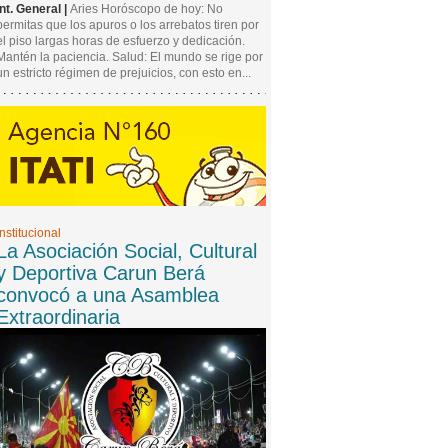
Int. General |
Aries Horóscopo de hoy: No
permitas que los apuros o los arrebatos tiren por
el piso largas horas de esfuerzo y dedicación.
Mantén la paciencia. Salud: El mundo se rige por
un estricto régimen de prejuicios, con esto en...
Institucional
La Asociación Social, Cultural
y Deportiva Carun Berá
convocó a una Asamblea
Extraordinaria