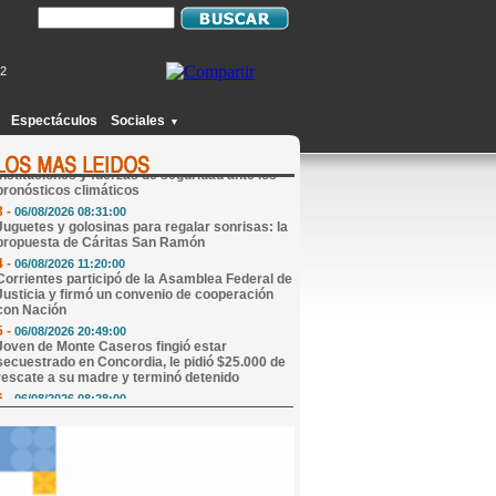
12
1 -
06/08/2026 08:05:00
Mi Horóscopo de Hoy
Espectáculos
Sociales
▼
2 -
06/08/2026 13:57:00
El Municipio coordinó acciones con
instituciones y fuerzas de seguridad ante los
pronósticos climáticos
3 -
06/08/2026 08:31:00
Juguetes y golosinas para regalar sonrisas: la
propuesta de Cáritas San Ramón
4 -
06/08/2026 11:20:00
Corrientes participó de la Asamblea Federal de
Justicia y firmó un convenio de cooperación
con Nación
5 -
06/08/2026 20:49:00
Joven de Monte Caseros fingió estar
secuestrado en Concordia, le pidió $25.000 de
rescate a su madre y terminó detenido
6 -
06/08/2026 08:28:00
El Gobierno de Corrientes confirmó el
cronograma de pago del Plus Unificado de
agosto
7 -
06/08/2026 20:10:00
Bomba en Gran Hermano: Laura Ubfal apuntó
contra el reality y sorprendió con una fuerte
revelación