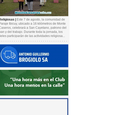
Religiosas |
Este 7 de agosto, la comunidad de
Paraje Ibicuy, ubicado a 16 kilómetros de Monte
Caseros, celebrará a San Cayetano, patrono del
pan y del trabajo. Durante toda la jornada, los
fieles participarán de las actividades religiosa...