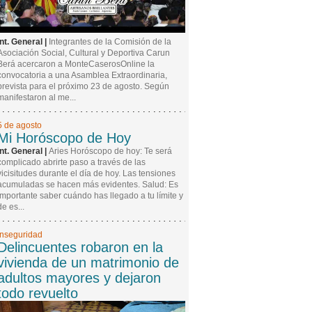
Int. General |
Integrantes de la Comisión de la
Asociación Social, Cultural y Deportiva Carun
Berá acercaron a MonteCaserosOnline la
convocatoria a una Asamblea Extraordinaria,
prevista para el próximo 23 de agosto. Según
manifestaron al me...
5 de agosto
Mi Horóscopo de Hoy
Int. General |
Aries Horóscopo de hoy: Te será
complicado abrirte paso a través de las
vicisitudes durante el día de hoy. Las tensiones
acumuladas se hacen más evidentes. Salud: Es
importante saber cuándo has llegado a tu límite y
de es...
Inseguridad
Delincuentes robaron en la
vivienda de un matrimonio de
adultos mayores y dejaron
todo revuelto