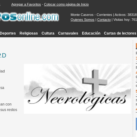
Agregar a Favoritos
-
Colocar como página de Inicio
6
Monte Caseros - Corrientes | Activos: 38318
Quienes Somos
|
Contacto
| Visitas hoy: 76
Deportes
Religiosas
Cultura
Carnavales
Educación
Cartas de lectores
.D
dad
isa
pan con
 sus restos