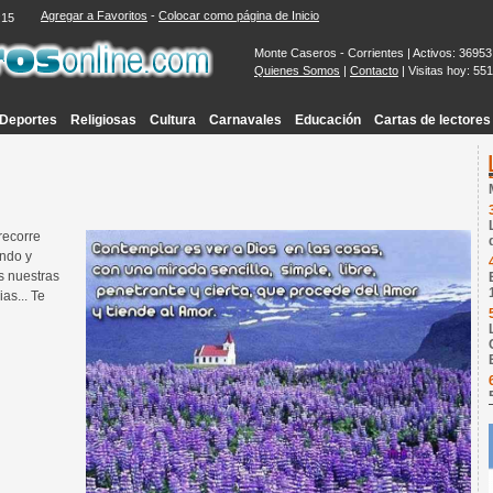
Agregar a Favoritos
-
Colocar como página de Inicio
:16
Monte Caseros - Corrientes | Activos: 36953
Quienes Somos
|
Contacto
| Visitas hoy: 55
Deportes
Religiosas
Cultura
Carnavales
Educación
Cartas de lectores
recorre
ando y
s nuestras
as... Te