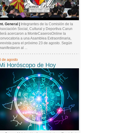
Int. General |
Integrantes de la Comisión de la
Asociación Social, Cultural y Deportiva Carun
Berá acercaron a MonteCaserosOnline la
convocatoria a una Asamblea Extraordinaria,
prevista para el próximo 23 de agosto. Según
manifestaron al ...
4 de agosto
Mi Horóscopo de Hoy