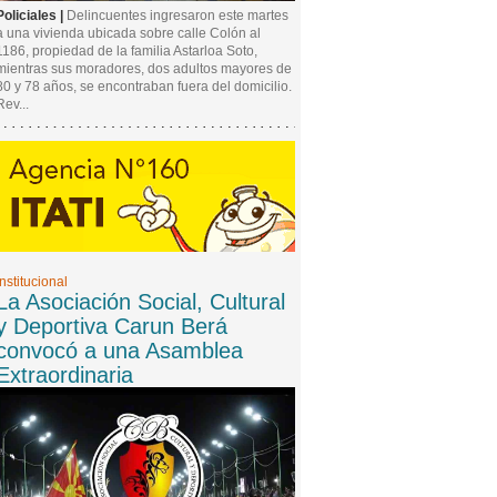
Policiales |
Delincuentes ingresaron este martes
a una vivienda ubicada sobre calle Colón al
1186, propiedad de la familia Astarloa Soto,
mientras sus moradores, dos adultos mayores de
80 y 78 años, se encontraban fuera del domicilio.
Rev...
Institucional
La Asociación Social, Cultural
y Deportiva Carun Berá
convocó a una Asamblea
Extraordinaria