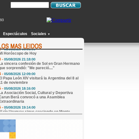
193
1 -
05/08/2026 10:54:00
Recapturaron a Cristian Villalba tras
permanecer prófugo durante menos de 24
Espectáculos
Sociales
▼
horas
2 -
05/08/2026 08:05:00
Mi Horóscopo de Hoy
3 -
05/08/2026 21:18:00
La sincera confesión de Sol en Gran Hermano
que sorprendió: "Me pareció...."
4 -
05/08/2026 12:09:00
El Papa León XIV visitará la Argentina del 8 al
11 de noviembre
5 -
05/08/2026 18:16:00
La Asociación Social, Cultural y Deportiva
Carun Berá convocó a una Asamblea
Extraordinaria
6 -
05/08/2026 19:14:00
El río Uruguay sigue creciendo en Monte
Caseros y continúan los cortes en la zona
costera
7 -
05/08/2026 21:26:00
Candela Arizaga rompió el silencio tras el
traumático episodio con Facundo Moyano:
"Tengo..."