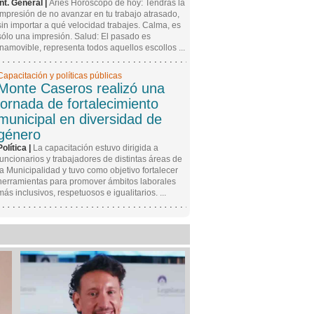
Int. General |
Aries Horóscopo de hoy: Tendrás la
impresión de no avanzar en tu trabajo atrasado,
sin importar a qué velocidad trabajes. Calma, es
sólo una impresión. Salud: El pasado es
inamovible, representa todos aquellos escollos ...
Capacitación y políticas públicas
Monte Caseros realizó una
jornada de fortalecimiento
municipal en diversidad de
género
Política |
La capacitación estuvo dirigida a
funcionarios y trabajadores de distintas áreas de
la Municipalidad y tuvo como objetivo fortalecer
herramientas para promover ámbitos laborales
más inclusivos, respetuosos e igualitarios. ...