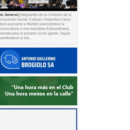
Int. General |
Integrantes de la Comisión de la
Asociación Social, Cultural y Deportiva Carun
Berá acercaron a MonteCaserosOnline la
convocatoria a una Asamblea Extraordinaria,
prevista para el próximo 23 de agosto. Según
manifestaron al me...