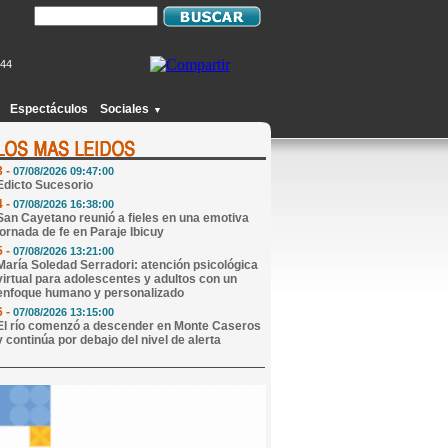
844
1 -
07/08/2026 09:17:00
Abren convocatoria nacional para que una niña
de 9 años pueda crecer en familia
Espectáculos
Sociales
▼
2 -
07/08/2026 09:07:00
Mi Horóscopo Hoy
3 -
07/08/2026 09:47:00
Edicto Sucesorio
4 -
07/08/2026 16:38:00
San Cayetano reunió a fieles en una emotiva
jornada de fe en Paraje Ibicuy
5 -
07/08/2026 13:21:00
María Soledad Serradori: atención psicológica
virtual para adolescentes y adultos con un
enfoque humano y personalizado
6 -
07/08/2026 13:15:00
El río comenzó a descender en Monte Caseros
y continúa por debajo del nivel de alerta