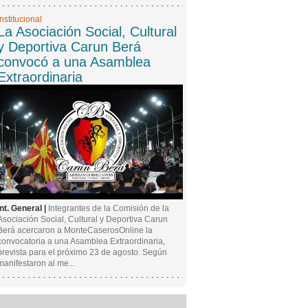
Institucional
La Asociación Social, Cultural
y Deportiva Carun Berá
convocó a una Asamblea
Extraordinaria
Int. General |
Integrantes de la Comisión de la
Asociación Social, Cultural y Deportiva Carun
Berá acercaron a MonteCaserosOnline la
convocatoria a una Asamblea Extraordinaria,
prevista para el próximo 23 de agosto. Según
manifestaron al me...