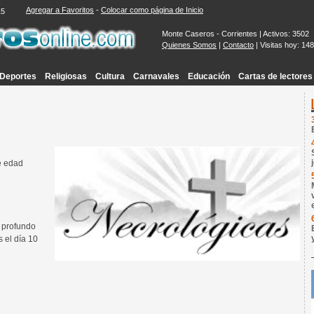
Agregar a Favoritos
-
Colocar como página de Inicio
16
Monte Caseros - Corrientes | Activos: 3502
Quienes Somos
|
Contacto
| Visitas hoy: 14
Deportes
Religiosas
Cultura
Carnavales
Educación
Cartas de lectores
e edad
 profundo
s el día 10