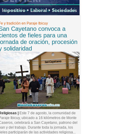
Fe y tradición en Paraje Ibicuy
San Cayetano convoca a
cientos de fieles para una
jornada de oración, procesión
y solidaridad
Religiosas |
Este 7 de agosto, la comunidad de
Paraje Ibicuy, ubicado a 16 kilómetros de Monte
Caseros, celebrará a San Cayetano, patrono del
pan y del trabajo. Durante toda la jornada, los
fieles participarán de las actividades religiosa...