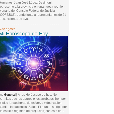
Humanos, Juan José López Desimoni,
representó a la provincia en una nueva reunión
plenaria del Consejo Federal de Justicia
(COFEJUS), donde junto a representantes de 21
jurisdicciones se ava...
6 de agosto
Mi Horóscopo de Hoy
Int. General |
Aries Horóscopo de hoy: No
permitas que los apuros o los arrebatos tiren por
el piso largas horas de esfuerzo y dedicación.
Mantén la paciencia. Salud: El mundo se rige por
un estricto régimen de prejuicios, con esto en...